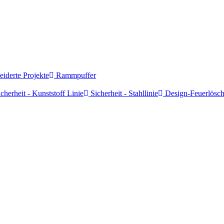
derte Projekte
Rammpuffer
cherheit - Kunststoff Linie
Sicherheit - Stahllinie
Design-Feuerlösch