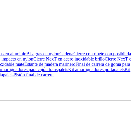
as en aluminio
Bisagras en nylon
Cadena
Cierre con ribete con posibilid
e impacto en nylon
Cierre NexT en acero inoxidable brillo
Cierre NexT 
oxidable mate
Estante de madera marinero
Final de carrera de goma para
amortiguadores para cajón transpalets
Kit amortiguadores portapalets
Kit
tapalets
Pistón final de carrera