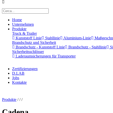
Home
Unternehmen
Produkte
Truck & Trailer
Kunststoff Linie
Stahllinie
Aluminium-Linie
Maßgeschnei
Brandschutz und Sicherheit
Brandschutz - Kunststoff Linie
Brandschutz - Stahllinie
Si
Sicherheitsschlösser
Laderaumsicherungen für Transporter
Zertifizierungen
D.LAB
Jobs
Kontakte
x
Produkte
/
/
/
Cadena