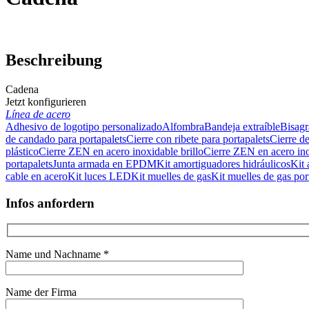
Beschreibung
Cadena
Jetzt konfigurieren
Línea de acero
Adhesivo de logotipo personalizado
Alfombra
Bandeja extraíble
Bisagr
de candado para portapalets
Cierre con ribete para portapalets
Cierre d
plástico
Cierre ZEN en acero inoxidable brillo
Cierre ZEN en acero in
portapalets
Junta armada en EPDM
Kit amortiguadores hidráulicos
Kit 
cable en acero
Kit luces LED
Kit muelles de gas
Kit muelles de gas por
Infos anfordern
Name und Nachname *
Name der Firma