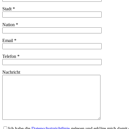
Stadt *
Nation *
Email *
Telefon *
Nachricht
Ich habe die
Datenschutzrichtlinie
gelesen und erkläre mich damit 