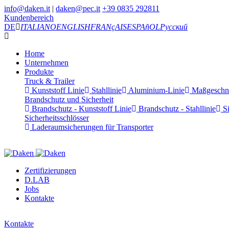
info@daken.it
|
daken@pec.it
+39 0835 292811
Kundenbereich
DE
ITALIANO
ENGLISH
FRANçAIS
ESPAñOL
Русский
Home
Unternehmen
Produkte
Truck & Trailer
Kunststoff Linie
Stahllinie
Aluminium-Linie
Maßgeschnei
Brandschutz und Sicherheit
Brandschutz - Kunststoff Linie
Brandschutz - Stahllinie
Si
Sicherheitsschlösser
Laderaumsicherungen für Transporter
Zertifizierungen
D.LAB
Jobs
Kontakte
Kontakte