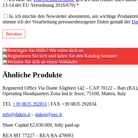
13-14 der EU-Verordnung 2016/679) *
Ja, ich möchte den Newsletter abonnieren, um wichtige Produktmi
stimme ich der Verarbeitung personenbezogener Daten gemäß der
Dat
Benötigen Sie Hilfe? Wir rufen dich an.
Registrieren Sie sich und laden Sie den Katalog herunter
Wenden Sie sich an einen Verkäufer
Ähnliche Produkte
Registered Office Via Dante Alighieri 142 – CAP 70122 – Bari (B
Operating Headquarters Zona Ind.le Jesce, 75100, Matera, Italy
TEL
+39 0835 292811
|
FAX +39 0835 292834
info@daken.it
–
daken@pec.it
Share Capital €2.030.000, fully paid-up
REA MT 77227 – REA BA 479093