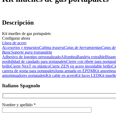
Descripción
Kit muelles de gas portapalets
Configurar ahora
Línea de acero
Accesorios y repuestos
Cabina trasera
Cajas de herramientas
Cajas de
Basic
Soporte para transpaleta
Adhesivo de logotipo personalizado
Alfombra
Bandeja extraíble
Bisagr
posibilidad de candado para portapalets
Cierre con ribete para portapal
brillo
Cierre NexT en plástico
Cierre ZEN en acero inoxidable brillo
Ci
carrera de goma para portapalets
Junta armada en EPDM
Kit amortigua
amortiguadores portapalets
Kit cable en acero
Kit luces LED
Kit muelle
Italiano Spagnolo
Nombre y apellido *