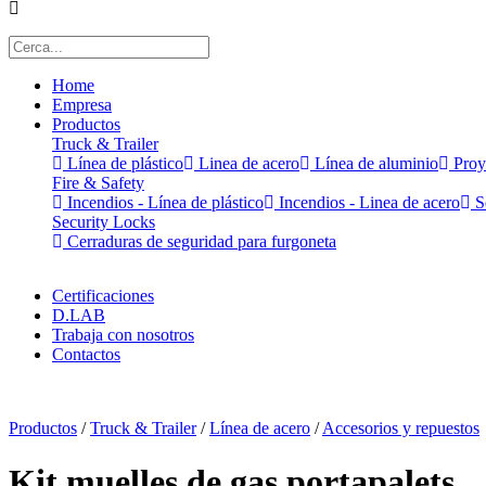
Home
Empresa
Productos
Truck & Trailer
Línea de plástico
Linea de acero
Línea de aluminio
Proy
Fire & Safety
Incendios - Línea de plástico
Incendios - Linea de acero
Se
Security Locks
Cerraduras de seguridad para furgoneta
Certificaciones
D.LAB
Trabaja con nosotros
Contactos
x
Productos
/
Truck & Trailer
/
Línea de acero
/
Accesorios y repuestos
Kit muelles de gas portapalets