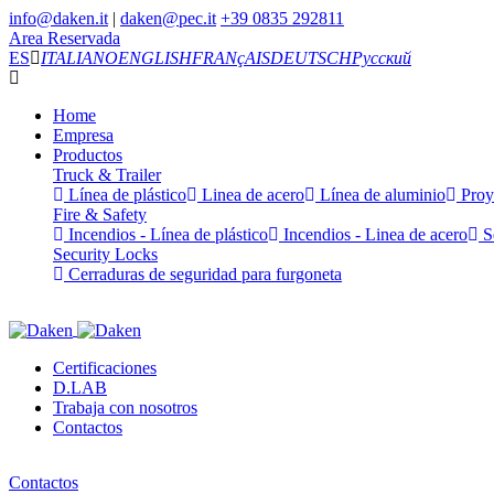
info@daken.it
|
daken@pec.it
+39 0835 292811
Area Reservada
ES
ITALIANO
ENGLISH
FRANçAIS
DEUTSCH
Русский
Home
Empresa
Productos
Truck & Trailer
Línea de plástico
Linea de acero
Línea de aluminio
Proy
Fire & Safety
Incendios - Línea de plástico
Incendios - Linea de acero
Se
Security Locks
Cerraduras de seguridad para furgoneta
Certificaciones
D.LAB
Trabaja con nosotros
Contactos
Contactos