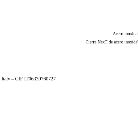
Acero inoxida
Cierre NexT de acero inoxida
, Italy – CIF IT06339760727