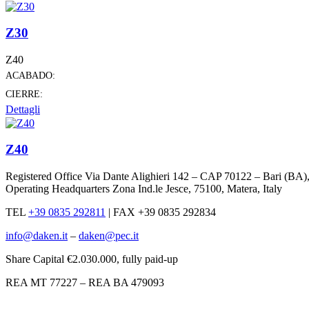
Z30
Z40
ACABADO:
CIERRE:
Dettagli
Z40
Registered Office Via Dante Alighieri 142 – CAP 70122 – Bari (BA)
Operating Headquarters Zona Ind.le Jesce, 75100, Matera, Italy
TEL
+39 0835 292811
|
FAX +39 0835 292834
info@daken.it
–
daken@pec.it
Share Capital €2.030.000, fully paid-up
REA MT 77227 – REA BA 479093