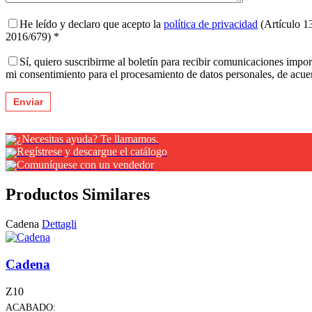
He leído y declaro que acepto la
política de privacidad
(Artículo 1
2016/679) *
Sí, quiero suscribirme al boletín para recibir comunicaciones impo
mi consentimiento para el procesamiento de datos personales, de acu
¿Necesitas ayuda? Te llamamos.
Regístrese y descargue el catálogo
Comuníquese con un vendedor
Productos Similares
Cadena
Dettagli
Cadena
Z10
ACABADO: