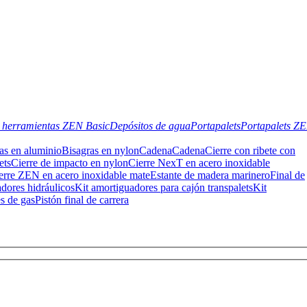
 herramientas ZEN Basic
Depósitos de agua
Portapalets
Portapalets Z
as en aluminio
Bisagras en nylon
Cadena
Cadena
Cierre con ribete con
ets
Cierre de impacto en nylon
Cierre NexT en acero inoxidable
erre ZEN en acero inoxidable mate
Estante de madera marinero
Final de
dores hidráulicos
Kit amortiguadores para cajón transpalets
Kit
s de gas
Pistón final de carrera