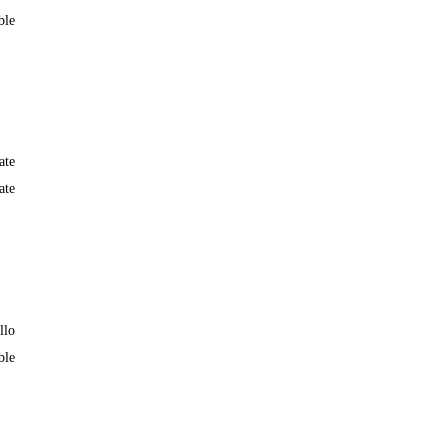
ble
ate
ate
llo
ble