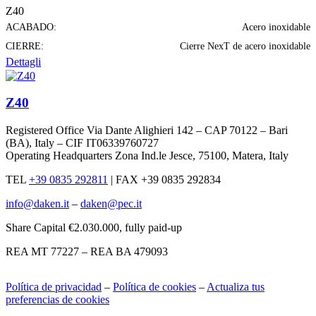
Z40
ACABADO:
Acero inoxidable
CIERRE:
Cierre NexT de acero inoxidable
Dettagli
Z40
Registered Office Via Dante Alighieri 142 – CAP 70122 – Bari
(BA), Italy – CIF IT06339760727
Operating Headquarters Zona Ind.le Jesce, 75100, Matera, Italy
TEL
+39 0835 292811
|
FAX +39 0835 292834
info@daken.it
–
daken@pec.it
Share Capital €2.030.000, fully paid-up
REA MT 77227 – REA BA 479093
Política de privacidad
–
Política de cookies
–
Actualiza tus
preferencias de cookies