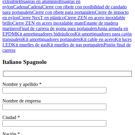
extraíble
Bisagras en aluminio
Bisagras en
nylon
Cadena
Cadena
Cierre con ribete con posibilidad de candado
para portapalets
Cierre con ribete para portapalets
Cierre de impacto
en nylon
Cierre NexT en plástico
Cierre ZEN en acero inoxidable
brillo
Cierre ZEN en acero inoxidable mate
Estante de madera
marinero
Final de carrera de goma para portapalets
Junta armada en
EPDM
Kit amortiguadores hidráulicos
Kit amortiguadores para cajón
transpalets
Kit amortiguadores portapalets
Kit cable en acero
Kit luces
LED
Kit muelles de gas
Kit muelles de gas portapalets
Pistón final de
carrera
Italiano Spagnolo
Nombre y apellido *
Nombre de empresa
Ciudad *
Nación *