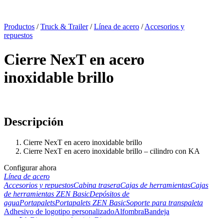
x
Productos
/
Truck & Trailer
/
Línea de acero
/
Accesorios y
repuestos
Cierre NexT en acero
inoxidable brillo
Descripción
Cierre NexT en acero inoxidable brillo
Cierre NexT en acero inoxidable brillo – cilindro con KA
Configurar ahora
Línea de acero
Accesorios y repuestos
Cabina trasera
Cajas de herramientas
Cajas
de herramientas ZEN Basic
Depósitos de
agua
Portapalets
Portapalets ZEN Basic
Soporte para transpaleta
Adhesivo de logotipo personalizado
Alfombra
Bandeja