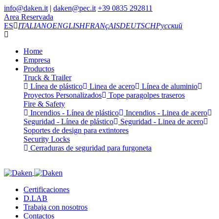
info@daken.it
|
daken@pec.it
+39 0835 292811
Area Reservada
ES
ITALIANO
ENGLISH
FRANçAIS
DEUTSCH
Русский
Home
Empresa
Productos
Truck & Trailer
Línea de plástico
Linea de acero
Línea de aluminio
Proyectos Personalizados
Tope paragolpes traseros
Fire & Safety
Incendios - Línea de plástico
Incendios - Linea de acero
Seguridad - Línea de plástico
Seguridad - Linea de acero
Soportes de design para extintores
Security Locks
Cerraduras de seguridad para furgoneta
Certificaciones
D.LAB
Trabaja con nosotros
Contactos