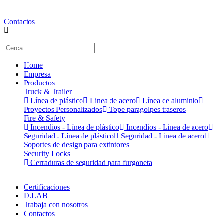
Contactos
Home
Empresa
Productos
Truck & Trailer
Línea de plástico
Linea de acero
Línea de aluminio
Proyectos Personalizados
Tope paragolpes traseros
Fire & Safety
Incendios - Línea de plástico
Incendios - Linea de acero
Seguridad - Línea de plástico
Seguridad - Linea de acero
Soportes de design para extintores
Security Locks
Cerraduras de seguridad para furgoneta
Certificaciones
D.LAB
Trabaja con nosotros
Contactos