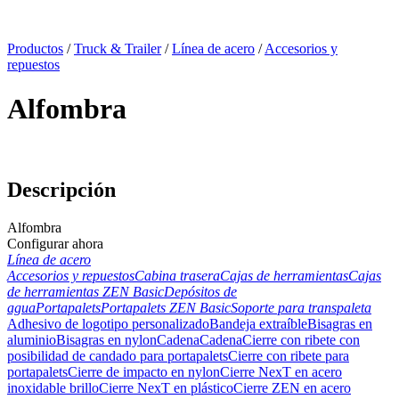
x
Productos
/
Truck & Trailer
/
Línea de acero
/
Accesorios y
repuestos
Alfombra
Descripción
Alfombra
Configurar ahora
Línea de acero
Accesorios y repuestos
Cabina trasera
Cajas de herramientas
Cajas
de herramientas ZEN Basic
Depósitos de
agua
Portapalets
Portapalets ZEN Basic
Soporte para transpaleta
Adhesivo de logotipo personalizado
Bandeja extraíble
Bisagras en
aluminio
Bisagras en nylon
Cadena
Cadena
Cierre con ribete con
posibilidad de candado para portapalets
Cierre con ribete para
portapalets
Cierre de impacto en nylon
Cierre NexT en acero
inoxidable brillo
Cierre NexT en plástico
Cierre ZEN en acero