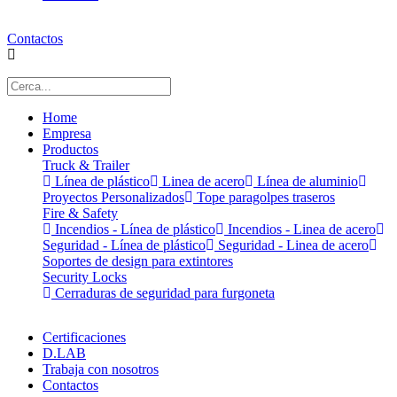
Contactos
Home
Empresa
Productos
Truck & Trailer
Línea de plástico
Linea de acero
Línea de aluminio
Proyectos Personalizados
Tope paragolpes traseros
Fire & Safety
Incendios - Línea de plástico
Incendios - Linea de acero
Seguridad - Línea de plástico
Seguridad - Linea de acero
Soportes de design para extintores
Security Locks
Cerraduras de seguridad para furgoneta
Certificaciones
D.LAB
Trabaja con nosotros
Contactos