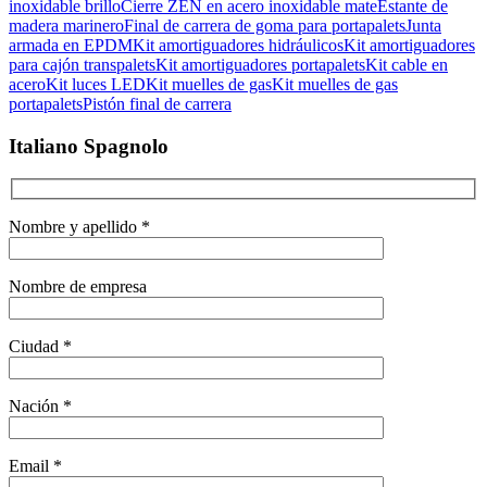
inoxidable brillo
Cierre ZEN en acero inoxidable mate
Estante de
madera marinero
Final de carrera de goma para portapalets
Junta
armada en EPDM
Kit amortiguadores hidráulicos
Kit amortiguadores
para cajón transpalets
Kit amortiguadores portapalets
Kit cable en
acero
Kit luces LED
Kit muelles de gas
Kit muelles de gas
portapalets
Pistón final de carrera
Italiano Spagnolo
Nombre y apellido *
Nombre de empresa
Ciudad *
Nación *
Email *