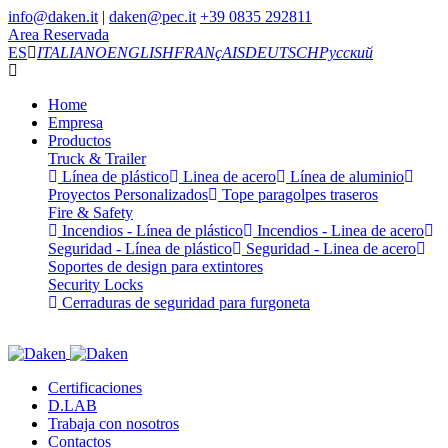
info@daken.it
|
daken@pec.it
+39 0835 292811
Area Reservada
ES
ITALIANO
ENGLISH
FRANçAIS
DEUTSCH
Русский
Home
Empresa
Productos
Truck & Trailer
Línea de plástico
Linea de acero
Línea de aluminio
Proyectos Personalizados
Tope paragolpes traseros
Fire & Safety
Incendios - Línea de plástico
Incendios - Linea de acero
Seguridad - Línea de plástico
Seguridad - Linea de acero
Soportes de design para extintores
Security Locks
Cerraduras de seguridad para furgoneta
Certificaciones
D.LAB
Trabaja con nosotros
Contactos