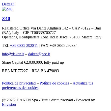
Dettagli
Z40
Registered Office Via Dante Alighieri 142 – CAP 70122 – Bari
(BA), Italy – CIF IT06339760727
Operating Headquarters Zona Ind.le Jesce, 75100, Matera, Italy
TEL
+39 0835 292811
|
FAX +39 0835 292834
info@daken.it
–
daken@pec.it
Share Capital €2.030.000, fully paid-up
REA MT 77227 – REA BA 479093
Política de privacidad
–
Política de cookies
–
Actualiza tus
preferencias de cookies
@ 2023. DAKEN Spa - Tutti i diritti riservati - Powered by
Envision