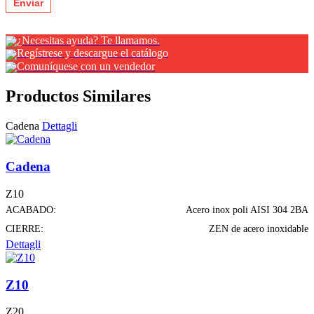
¿Necesitas ayuda? Te llamamos.
Regístrese y descargue el catálogo
Comuníquese con un vendedor
Productos Similares
Cadena
Dettagli
Cadena
Z10
ACABADO:
Acero inox poli AISI 304 2BA
CIERRE:
ZEN de acero inoxidable
Dettagli
Z10
Z20