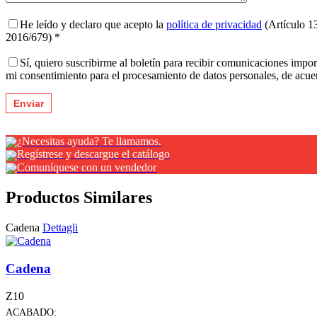
He leído y declaro que acepto la
política de privacidad
(Artículo 1
2016/679) *
Sí, quiero suscribirme al boletín para recibir comunicaciones impo
mi consentimiento para el procesamiento de datos personales, de acu
¿Necesitas ayuda? Te llamamos.
Regístrese y descargue el catálogo
Comuníquese con un vendedor
Productos Similares
Cadena
Dettagli
Cadena
Z10
ACABADO: