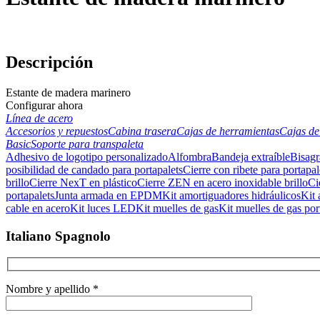
Descripción
Estante de madera marinero
Configurar ahora
Línea de acero
Accesorios y repuestos
Cabina trasera
Cajas de herramientas
Cajas de
Basic
Soporte para transpaleta
Adhesivo de logotipo personalizado
Alfombra
Bandeja extraíble
Bisagr
posibilidad de candado para portapalets
Cierre con ribete para portapal
brillo
Cierre NexT en plástico
Cierre ZEN en acero inoxidable brillo
Ci
portapalets
Junta armada en EPDM
Kit amortiguadores hidráulicos
Kit 
cable en acero
Kit luces LED
Kit muelles de gas
Kit muelles de gas por
Italiano Spagnolo
Nombre y apellido *