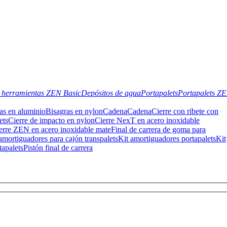
 herramientas ZEN Basic
Depósitos de agua
Portapalets
Portapalets Z
as en aluminio
Bisagras en nylon
Cadena
Cadena
Cierre con ribete con
ets
Cierre de impacto en nylon
Cierre NexT en acero inoxidable
erre ZEN en acero inoxidable mate
Final de carrera de goma para
amortiguadores para cajón transpalets
Kit amortiguadores portapalets
Kit
tapalets
Pistón final de carrera