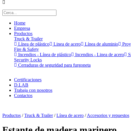
Home
Empresa
Productos
Truck & Trailer
Línea de plástico
Linea de acero
Línea de aluminio
Proy
Fire & Safety
Incendios - Línea de plástico
Incendios - Linea de acero
Se
Security Locks
Cerraduras de seguridad para furgoneta
Certificaciones
D.LAB
Trabaja con nosotros
Contactos
x
Productos
/
Truck & Trailer
/
Línea de acero
/
Accesorios y repuestos
Estante de madera marinero