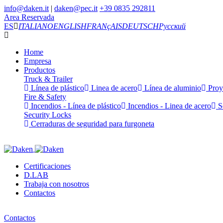
info@daken.it
|
daken@pec.it
+39 0835 292811
Area Reservada
ES
ITALIANO
ENGLISH
FRANçAIS
DEUTSCH
Русский
Home
Empresa
Productos
Truck & Trailer
Línea de plástico
Linea de acero
Línea de aluminio
Proy
Fire & Safety
Incendios - Línea de plástico
Incendios - Linea de acero
Se
Security Locks
Cerraduras de seguridad para furgoneta
Certificaciones
D.LAB
Trabaja con nosotros
Contactos
Contactos