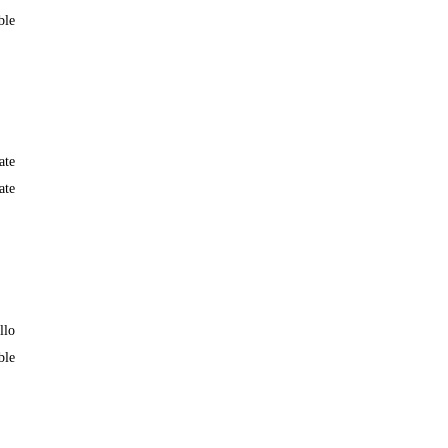
ble
ate
ate
llo
ble