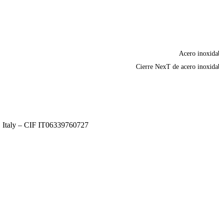
Acero inoxida
Cierre NexT de acero inoxida
, Italy – CIF IT06339760727