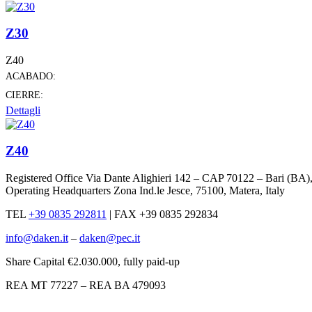
Z30
Z40
ACABADO:
CIERRE:
Dettagli
Z40
Registered Office Via Dante Alighieri 142 – CAP 70122 – Bari (BA)
Operating Headquarters Zona Ind.le Jesce, 75100, Matera, Italy
TEL
+39 0835 292811
|
FAX +39 0835 292834
info@daken.it
–
daken@pec.it
Share Capital €2.030.000, fully paid-up
REA MT 77227 – REA BA 479093