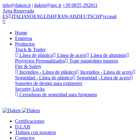
info@daken.it
|
daken@pec.it
+39 0835 292811
Area Reservada
ES
ITALIANO
ENGLISH
FRANçAIS
DEUTSCH
Русский
Home
Empresa
Productos
Truck & Trailer
Línea de plástico
Linea de acero
Línea de aluminio
Proyectos Personalizados
Tope paragolpes traseros
Fire & Safety
Incendios - Línea de plástico
Incendios - Linea de acero
Seguridad - Línea de plástico
Seguridad - Linea de acero
Soportes de design para extintores
Security Locks
Cerraduras de seguridad para furgoneta
Certificaciones
D.LAB
Trabaja con nosotros
Contactos