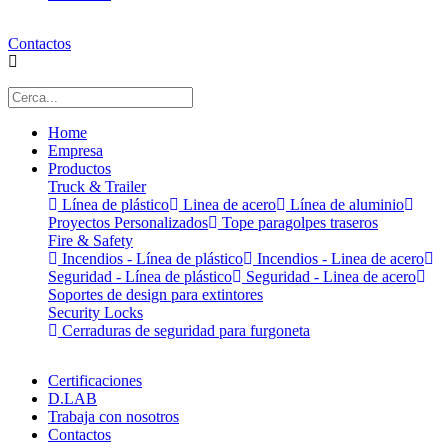
Contactos
Home
Empresa
Productos
Truck & Trailer
Línea de plástico
Linea de acero
Línea de aluminio
Proyectos Personalizados
Tope paragolpes traseros
Fire & Safety
Incendios - Línea de plástico
Incendios - Linea de acero
Seguridad - Línea de plástico
Seguridad - Linea de acero
Soportes de design para extintores
Security Locks
Cerraduras de seguridad para furgoneta
Certificaciones
D.LAB
Trabaja con nosotros
Contactos