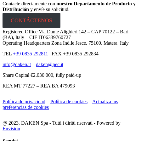
Contacte directamente con
nuestro Departamento de Producto y
Distribución
y envíe su solicitud.
CONTÁCTENOS
Registered Office Via Dante Alighieri 142 – CAP 70122 – Bari
(BA), Italy – CIF IT06339760727
Operating Headquarters Zona Ind.le Jesce, 75100, Matera, Italy
TEL
+39 0835 292811
|
FAX +39 0835 292834
info@daken.it
–
daken@pec.it
Share Capital €2.030.000, fully paid-up
REA MT 77227 – REA BA 479093
Política de privacidad
–
Política de cookies
–
Actualiza tus
preferencias de cookies
@ 2023. DAKEN Spa - Tutti i diritti riservati - Powered by
Envision
Seguici