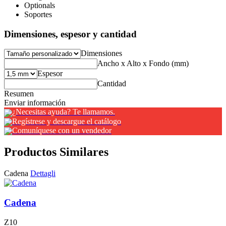
Optionals
Soportes
Dimensiones, espesor y cantidad
Dimensiones
Ancho x Alto x Fondo (mm)
Espesor
Cantidad
Resumen
Enviar información
¿Necesitas ayuda? Te llamamos.
Regístrese y descargue el catálogo
Comuníquese con un vendedor
Productos Similares
Cadena
Dettagli
Cadena
Z10