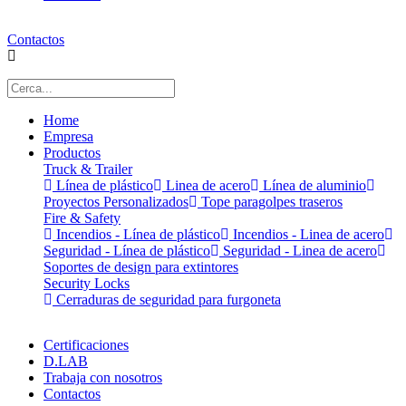
Contactos
Home
Empresa
Productos
Truck & Trailer
Línea de plástico
Linea de acero
Línea de aluminio
Proyectos Personalizados
Tope paragolpes traseros
Fire & Safety
Incendios - Línea de plástico
Incendios - Linea de acero
Seguridad - Línea de plástico
Seguridad - Linea de acero
Soportes de design para extintores
Security Locks
Cerraduras de seguridad para furgoneta
Certificaciones
D.LAB
Trabaja con nosotros
Contactos