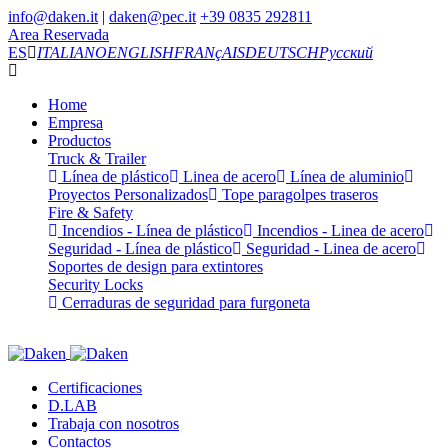
info@daken.it
|
daken@pec.it
+39 0835 292811
Area Reservada
ES
ITALIANO
ENGLISH
FRANçAIS
DEUTSCH
Русский
Home
Empresa
Productos
Truck & Trailer
Línea de plástico
Linea de acero
Línea de aluminio
Proyectos Personalizados
Tope paragolpes traseros
Fire & Safety
Incendios - Línea de plástico
Incendios - Linea de acero
Seguridad - Línea de plástico
Seguridad - Linea de acero
Soportes de design para extintores
Security Locks
Cerraduras de seguridad para furgoneta
Certificaciones
D.LAB
Trabaja con nosotros
Contactos