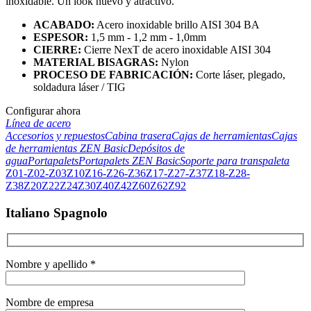
inoxidable. Un look nuevo y atractivo.
ACABADO:
Acero inoxidable brillo AISI 304 BA
ESPESOR:
1,5 mm - 1,2 mm - 1,0mm
CIERRE:
Cierre NexT de acero inoxidable AISI 304
MATERIAL BISAGRAS:
Nylon
PROCESO DE FABRICACIÓN:
Corte láser, plegado,
soldadura láser / TIG
Configurar ahora
Línea de acero
Accesorios y repuestos
Cabina trasera
Cajas de herramientas
Cajas
de herramientas ZEN Basic
Depósitos de
agua
Portapalets
Portapalets ZEN Basic
Soporte para transpaleta
Z01-Z02-Z03
Z10
Z16-Z26-Z36
Z17-Z27-Z37
Z18-Z28-
Z38
Z20
Z22
Z24
Z30
Z40
Z42
Z60
Z62
Z92
Italiano Spagnolo
Nombre y apellido *
Nombre de empresa