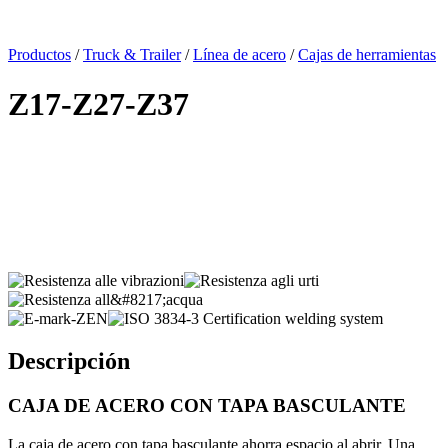
x
Productos
/
Truck & Trailer
/
Línea de acero
/
Cajas de herramientas
Z17-Z27-Z37
Descripción
CAJA DE ACERO CON TAPA BASCULANTE
La caja de acero con tapa basculante ahorra espacio al abrir. Una