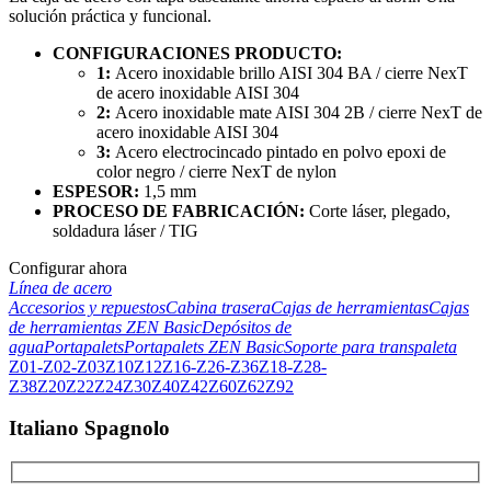
solución práctica y funcional.
CONFIGURACIONES PRODUCTO:
1:
Acero inoxidable brillo AISI 304 BA / cierre NexT
de acero inoxidable AISI 304
2:
Acero inoxidable mate AISI 304 2B / cierre NexT de
acero inoxidable AISI 304
3:
Acero electrocincado pintado en polvo epoxi de
color negro / cierre NexT de nylon
ESPESOR:
1,5 mm
PROCESO DE FABRICACIÓN:
Corte láser, plegado,
soldadura láser / TIG
Configurar ahora
Línea de acero
Accesorios y repuestos
Cabina trasera
Cajas de herramientas
Cajas
de herramientas ZEN Basic
Depósitos de
agua
Portapalets
Portapalets ZEN Basic
Soporte para transpaleta
Z01-Z02-Z03
Z10
Z12
Z16-Z26-Z36
Z18-Z28-
Z38
Z20
Z22
Z24
Z30
Z40
Z42
Z60
Z62
Z92
Italiano Spagnolo