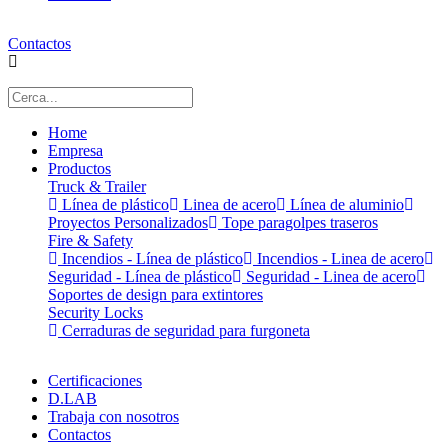
Contactos
Home
Empresa
Productos
Truck & Trailer
Línea de plástico
Linea de acero
Línea de aluminio
Proyectos Personalizados
Tope paragolpes traseros
Fire & Safety
Incendios - Línea de plástico
Incendios - Linea de acero
Seguridad - Línea de plástico
Seguridad - Linea de acero
Soportes de design para extintores
Security Locks
Cerraduras de seguridad para furgoneta
Certificaciones
D.LAB
Trabaja con nosotros
Contactos