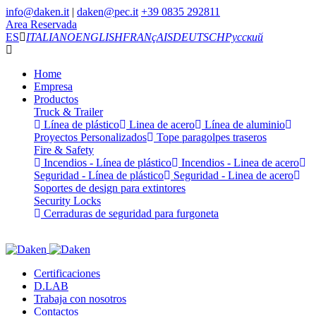
info@daken.it
|
daken@pec.it
+39 0835 292811
Area Reservada
ES
ITALIANO
ENGLISH
FRANçAIS
DEUTSCH
Русский
Home
Empresa
Productos
Truck & Trailer
Línea de plástico
Linea de acero
Línea de aluminio
Proyectos Personalizados
Tope paragolpes traseros
Fire & Safety
Incendios - Línea de plástico
Incendios - Linea de acero
Seguridad - Línea de plástico
Seguridad - Linea de acero
Soportes de design para extintores
Security Locks
Cerraduras de seguridad para furgoneta
Certificaciones
D.LAB
Trabaja con nosotros
Contactos