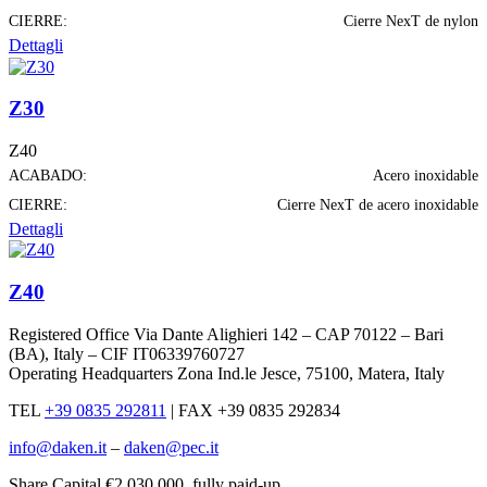
CIERRE:
Cierre NexT de nylon
Dettagli
Z30
Z40
ACABADO:
Acero inoxidable
CIERRE:
Cierre NexT de acero inoxidable
Dettagli
Z40
Registered Office Via Dante Alighieri 142 – CAP 70122 – Bari
(BA), Italy – CIF IT06339760727
Operating Headquarters Zona Ind.le Jesce, 75100, Matera, Italy
TEL
+39 0835 292811
|
FAX +39 0835 292834
info@daken.it
–
daken@pec.it
Share Capital €2.030.000, fully paid-up