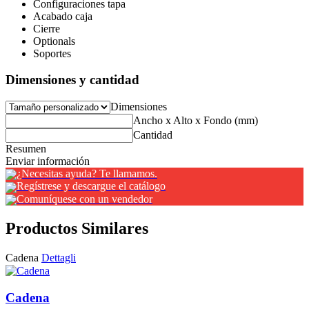
Configuraciones tapa
Acabado caja
Cierre
Optionals
Soportes
Dimensiones y cantidad
Dimensiones
Ancho x Alto x Fondo (mm)
Cantidad
Resumen
Enviar información
¿Necesitas ayuda? Te llamamos.
Regístrese y descargue el catálogo
Comuníquese con un vendedor
Productos Similares
Cadena
Dettagli
Cadena