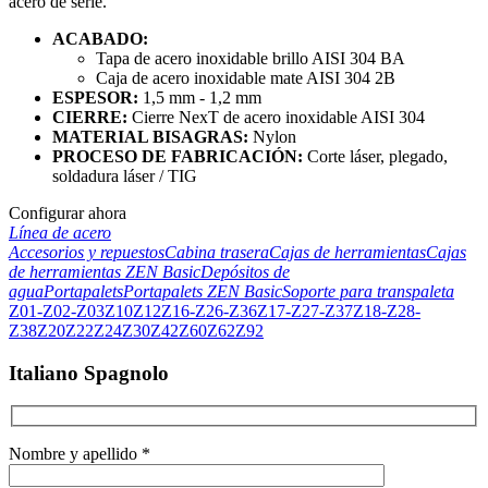
acero de serie.
ACABADO:
Tapa de acero inoxidable brillo AISI 304 BA
Caja de acero inoxidable mate AISI 304 2B
ESPESOR:
1,5 mm - 1,2 mm
CIERRE:
Cierre NexT de acero inoxidable AISI 304
MATERIAL BISAGRAS:
Nylon
PROCESO DE FABRICACIÓN:
Corte láser, plegado,
soldadura láser / TIG
Configurar ahora
Línea de acero
Accesorios y repuestos
Cabina trasera
Cajas de herramientas
Cajas
de herramientas ZEN Basic
Depósitos de
agua
Portapalets
Portapalets ZEN Basic
Soporte para transpaleta
Z01-Z02-Z03
Z10
Z12
Z16-Z26-Z36
Z17-Z27-Z37
Z18-Z28-
Z38
Z20
Z22
Z24
Z30
Z42
Z60
Z62
Z92
Italiano Spagnolo
Nombre y apellido *