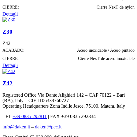
CIERRE:
Cierre NexT de nylon
Dettagli
Z30
Z42
ACABADO:
Acero inoxidable / Acero pintado
CIERRE:
Cierre NexT de acero inoxidable
Dettagli
Z42
Registered Office Via Dante Alighieri 142 – CAP 70122 – Bari
(BA), Italy – CIF IT06339760727
Operating Headquarters Zona Ind.le Jesce, 75100, Matera, Italy
TEL
+39 0835 292811
|
FAX +39 0835 292834
info@daken.it
–
daken@pec.it