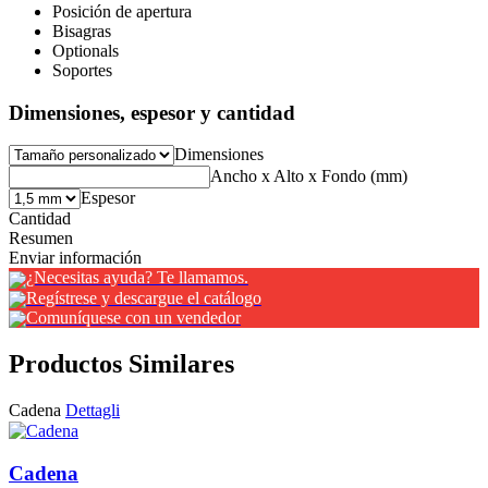
Posición de apertura
Bisagras
Optionals
Soportes
Dimensiones, espesor y cantidad
Dimensiones
Ancho x Alto x Fondo (mm)
Espesor
Cantidad
Resumen
Enviar información
¿Necesitas ayuda? Te llamamos.
Regístrese y descargue el catálogo
Comuníquese con un vendedor
Productos Similares
Cadena
Dettagli
Cadena