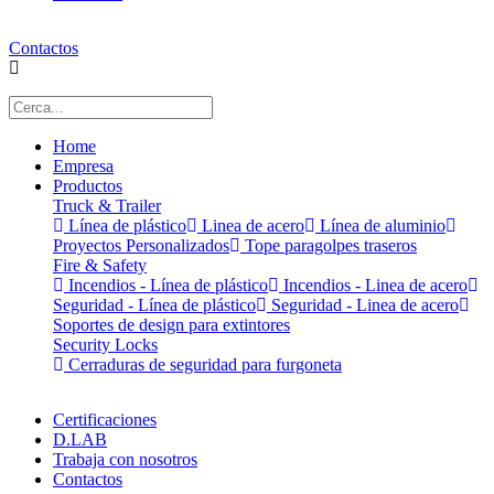
Contactos
Home
Empresa
Productos
Truck & Trailer
Línea de plástico
Linea de acero
Línea de aluminio
Proyectos Personalizados
Tope paragolpes traseros
Fire & Safety
Incendios - Línea de plástico
Incendios - Linea de acero
Seguridad - Línea de plástico
Seguridad - Linea de acero
Soportes de design para extintores
Security Locks
Cerraduras de seguridad para furgoneta
Certificaciones
D.LAB
Trabaja con nosotros
Contactos