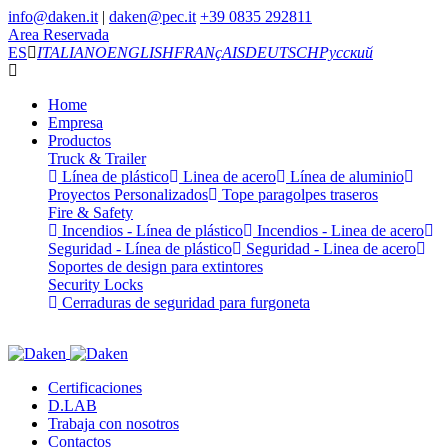
info@daken.it
|
daken@pec.it
+39 0835 292811
Area Reservada
ES
ITALIANO
ENGLISH
FRANçAIS
DEUTSCH
Русский
Home
Empresa
Productos
Truck & Trailer
Línea de plástico
Linea de acero
Línea de aluminio
Proyectos Personalizados
Tope paragolpes traseros
Fire & Safety
Incendios - Línea de plástico
Incendios - Linea de acero
Seguridad - Línea de plástico
Seguridad - Linea de acero
Soportes de design para extintores
Security Locks
Cerraduras de seguridad para furgoneta
Certificaciones
D.LAB
Trabaja con nosotros
Contactos