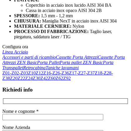
Coperchio in acciaio inox lucido AISI 304 BA
Cassa in acciaio inox opaco AISI 304 2B
SPESSORE:
1,5 mm - 1,2 mm
CHIUSURA:
Maniglia NexT in acciaio inox AISI 304
MATERIALE CERNIERE:
Nylon
PROCESSO DI FABBRICAZIONE:
Taglio laser,
piegatura, saldatura laser / TIG
Configura ora
Linea Acciaio
Accessori e parti di ricambio
Cassette Porta Attrezzi
Cassette Porta
Attrezzi ZEN Basic
Porta Pallet
Porta pallet ZEN Basic
Porta
Transpallet
Retrocabina
Taniche lavamani
Z01-Z02-Z03
Z10
Z12
Z16-Z26-Z36
Z17-Z27-Z37
Z18-Z28-
Z38
Z20
Z22
Z24
Z30
Z42
Z60
Z62
Z92
Richiedi info
Nome e cognome *
Nome Azienda