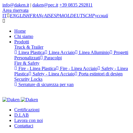
info@daken.it
|
daken@pec.it
+39 0835 292811
Area riservata
IT
ENGLISH
FRANçAIS
ESPAñOL
DEUTSCH
Русский
Home
Chi siamo
Prodotti
Truck & Trailer
Linea Plastica
Linea Acciaio
Linea Alluminio
Progetti
Personalizzati
Paracolpi
Fire & Safety
Fire - Linea Plastica
Fire - Linea Acciaio
Safety - Linea
Plastica
Safety - Linea Acciaio
Porta estintori di design
Security Locks
Serrature di sicurezza per van
Certificazioni
D.LAB
Lavora con noi
Contattaci