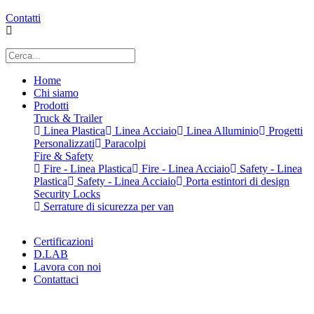
Contatti
Home
Chi siamo
Prodotti
Truck & Trailer
Linea Plastica
Linea Acciaio
Linea Alluminio
Progetti
Personalizzati
Paracolpi
Fire & Safety
Fire - Linea Plastica
Fire - Linea Acciaio
Safety - Linea
Plastica
Safety - Linea Acciaio
Porta estintori di design
Security Locks
Serrature di sicurezza per van
Certificazioni
D.LAB
Lavora con noi
Contattaci