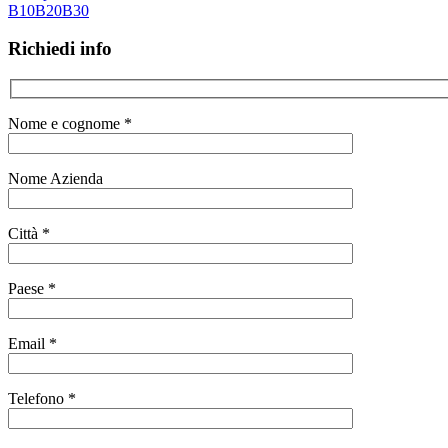
B10
B20
B30
Richiedi info
Nome e cognome *
Nome Azienda
Città *
Paese *
Email *
Telefono *