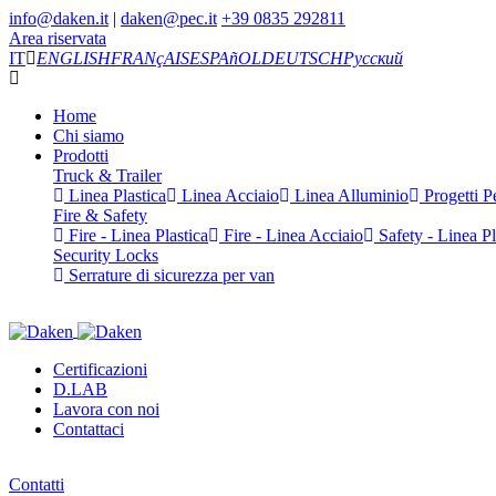
info@daken.it
|
daken@pec.it
+39 0835 292811
Area riservata
IT
ENGLISH
FRANçAIS
ESPAñOL
DEUTSCH
Русский
Home
Chi siamo
Prodotti
Truck & Trailer
Linea Plastica
Linea Acciaio
Linea Alluminio
Progetti Pe
Fire & Safety
Fire - Linea Plastica
Fire - Linea Acciaio
Safety - Linea Pl
Security Locks
Serrature di sicurezza per van
Certificazioni
D.LAB
Lavora con noi
Contattaci
Contatti