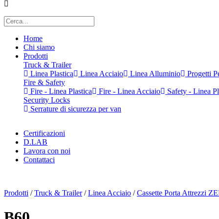
Home
Chi siamo
Prodotti
Truck & Trailer
Linea Plastica
Linea Acciaio
Linea Alluminio
Progetti Pe
Fire & Safety
Fire - Linea Plastica
Fire - Linea Acciaio
Safety - Linea Pl
Security Locks
Serrature di sicurezza per van
Certificazioni
D.LAB
Lavora con noi
Contattaci
x
Prodotti
/
Truck & Trailer
/
Linea Acciaio
/
Cassette Porta Attrezzi Z
B60