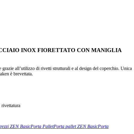
ACCIAIO INOX FIORETTATO CON MANIGLIA
grazie all’utilizzo di rivetti strutturali e al design del coperchio. Unica
Daken è brevettata.
 rivettatura
trezzi ZEN Basic
Porta Pallet
Porta pallet ZEN Basic
Porta