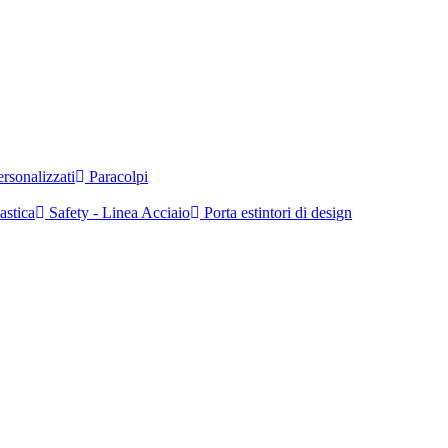
rsonalizzati
Paracolpi
astica
Safety - Linea Acciaio
Porta estintori di design