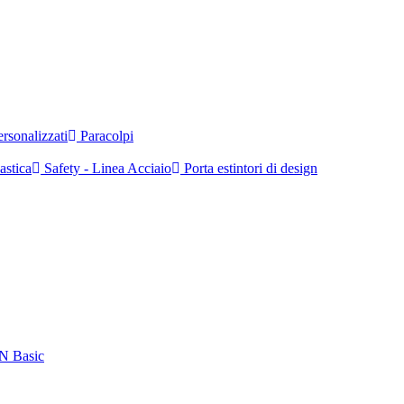
rsonalizzati
Paracolpi
astica
Safety - Linea Acciaio
Porta estintori di design
EN Basic