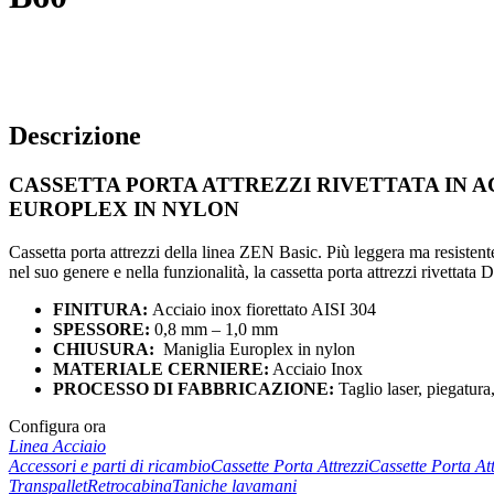
Descrizione
CASSETTA PORTA ATTREZZI RIVETTATA IN 
EUROPLEX IN NYLON
Cassetta porta attrezzi della linea ZEN Basic. Più leggera ma resistente 
nel suo genere e nella funzionalità, la cassetta porta attrezzi rivettata 
FINITURA:
Acciaio inox fiorettato AISI 304
SPESSORE:
0,8 mm – 1,0 mm
CHIUSURA:
Maniglia Europlex in nylon
MATERIALE CERNIERE:
Acciaio Inox
PROCESSO DI FABBRICAZIONE:
Taglio laser, piegatura,
Configura ora
Linea Acciaio
Accessori e parti di ricambio
Cassette Porta Attrezzi
Cassette Porta At
Transpallet
Retrocabina
Taniche lavamani