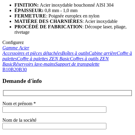
FINITION:
Acier inoxydable bouchonné AISI 304
ÉPAISSEUR:
0,8 mm - 1,0 mm
FERMETURE
: Poignée europlex en nylon
MATIÈRE DES CHARNIÈRES
: Acier inoxydable
PROCÉDÉ DE FABRICATION
: Découpe laser, pliage,
rivetage
Configurez
Gamme Acier
Accessoires et pièces détachées
Boîtes à outils
Cabine arrière
Coffre à
palettes
Coffre à palettes ZEN Basic
Coffres à outils ZEN
Basic
Réservoirs lave-mains
Support de transpalette
B10
B20
B30
Demande d'info
Nom et prénom *
Nom de la société