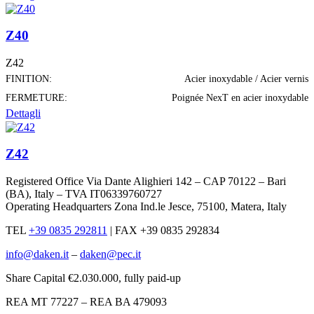
Z40
Z42
FINITION:
Acier inoxydable / Acier vernis
FERMETURE:
Poignée NexT en acier inoxydable
Dettagli
Z42
Registered Office Via Dante Alighieri 142 – CAP 70122 – Bari
(BA), Italy – TVA IT06339760727
Operating Headquarters Zona Ind.le Jesce, 75100, Matera, Italy
TEL
+39 0835 292811
|
FAX +39 0835 292834
info@daken.it
–
daken@pec.it
Share Capital €2.030.000, fully paid-up
REA MT 77227 – REA BA 479093