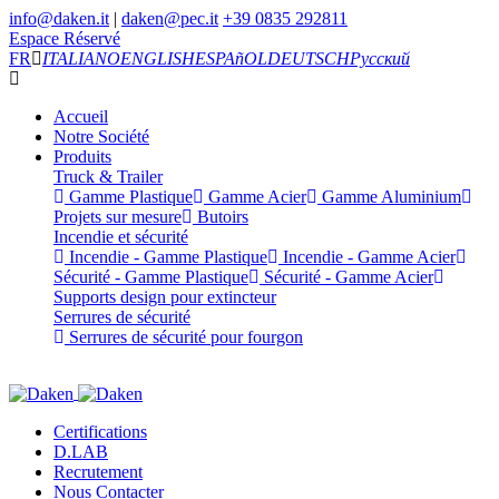
info@daken.it
|
daken@pec.it
+39 0835 292811
Espace Réservé
FR
ITALIANO
ENGLISH
ESPAñOL
DEUTSCH
Русский
Accueil
Notre Société
Produits
Truck & Trailer
Gamme Plastique
Gamme Acier
Gamme Aluminium
Projets sur mesure
Butoirs
Incendie et sécurité
Incendie - Gamme Plastique
Incendie - Gamme Acier
Sécurité - Gamme Plastique
Sécurité - Gamme Acier
Supports design pour extincteur
Serrures de sécurité
Serrures de sécurité pour fourgon
Certifications
D.LAB
Recrutement
Nous Contacter