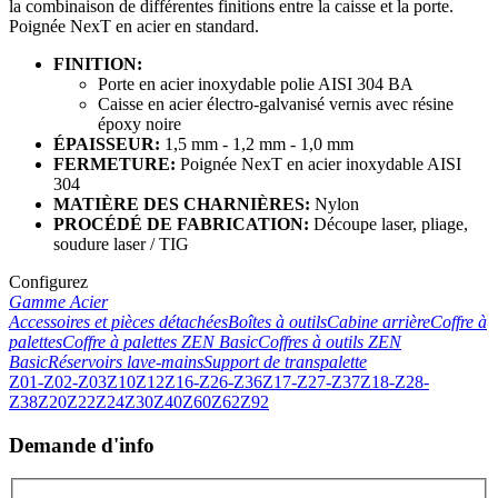
la combinaison de différentes finitions entre la caisse et la porte.
Poignée NexT en acier en standard.
FINITION:
Porte en acier inoxydable polie AISI 304 BA
Caisse en acier électro-galvanisé vernis avec résine
époxy noire
ÉPAISSEUR:
1,5 mm - 1,2 mm - 1,0 mm
FERMETURE:
Poignée NexT en acier inoxydable AISI
304
MATIÈRE DES CHARNIÈRES:
Nylon
PROCÉDÉ DE FABRICATION:
Découpe laser, pliage,
soudure laser / TIG
Configurez
Gamme Acier
Accessoires et pièces détachées
Boîtes à outils
Cabine arrière
Coffre à
palettes
Coffre à palettes ZEN Basic
Coffres à outils ZEN
Basic
Réservoirs lave-mains
Support de transpalette
Z01-Z02-Z03
Z10
Z12
Z16-Z26-Z36
Z17-Z27-Z37
Z18-Z28-
Z38
Z20
Z22
Z24
Z30
Z40
Z60
Z62
Z92
Demande d'info