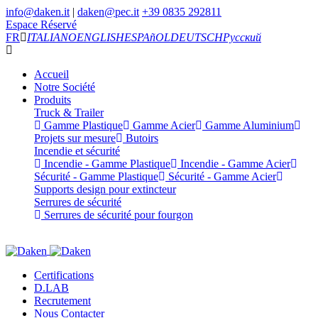
info@daken.it
|
daken@pec.it
+39 0835 292811
Espace Réservé
FR
ITALIANO
ENGLISH
ESPAñOL
DEUTSCH
Русский
Accueil
Notre Société
Produits
Truck & Trailer
Gamme Plastique
Gamme Acier
Gamme Aluminium
Projets sur mesure
Butoirs
Incendie et sécurité
Incendie - Gamme Plastique
Incendie - Gamme Acier
Sécurité - Gamme Plastique
Sécurité - Gamme Acier
Supports design pour extincteur
Serrures de sécurité
Serrures de sécurité pour fourgon
Certifications
D.LAB
Recrutement
Nous Contacter