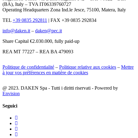
(BA), Italy – TVA IT06339760727
Operating Headquarters Zona Ind.le Jesce, 75100, Matera, Italy
TEL
+39 0835 292811
|
FAX +39 0835 292834
info@daken.it
–
daken@pec.it
Share Capital €2.030.000, fully paid-up
REA MT 77227 – REA BA 479093
Politique de confidentialité
–
Politique relative aux cookies
–
Mettre
à jour vos préférences en matière de cookies
@ 2023. DAKEN Spa - Tutti i diritti riservati - Powered by
Envision
Seguici