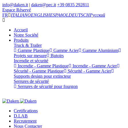
info@daken.it
|
daken@pec.it
+39 0835 292811
Espace Réservé
FR
ITALIANO
ENGLISH
ESPAñOL
DEUTSCH
Русский
Accueil
Notre Société
Produits
Truck & Trailer
Gamme Plastique
Gamme Acier
Gamme Aluminium
Projets sur mesure
Butoirs
Incendie et sécurité
Incendie - Gamme Plastique
Incendie - Gamme Acier
Sécurité - Gamme Plastique
Sécurité - Gamme Acier
Supports design pour extincteur
Serrures de sécurité
Serrures de sécurité pour fourgon
Certifications
D.LAB
Recrutement
Nous Contacter