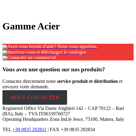
x
Gamme Acier
Avez-vous besoin d'aide? Nous vous appelons.
Inscrivez-vous et téléchargez le catalogue
Contactez un commercial
Vous avez une question sur nos produits?
Contactez directement notre
service produit et distribution
et
envoyez votre demande.
NOUS CONTACTER
Registered Office Via Dante Alighieri 142 – CAP 70122 – Bari
(BA), Italy – TVA IT06339760727
Operating Headquarters Zona Ind.le Jesce, 75100, Matera, Italy
TEL
+39 0835 292811
|
FAX +39 0835 292834