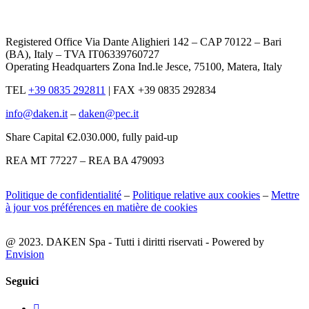
Registered Office Via Dante Alighieri 142 – CAP 70122 – Bari
(BA), Italy – TVA IT06339760727
Operating Headquarters Zona Ind.le Jesce, 75100, Matera, Italy
TEL
+39 0835 292811
|
FAX +39 0835 292834
info@daken.it
–
daken@pec.it
Share Capital €2.030.000, fully paid-up
REA MT 77227 – REA BA 479093
Politique de confidentialité
–
Politique relative aux cookies
–
Mettre
à jour vos préférences en matière de cookies
@ 2023. DAKEN Spa - Tutti i diritti riservati - Powered by
Envision
Seguici