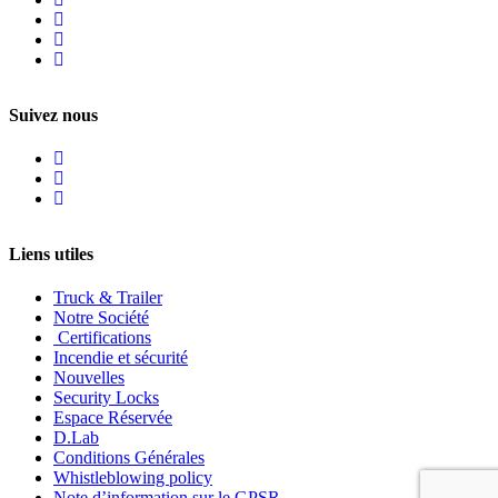
Suivez nous
Liens utiles
Truck & Trailer
Notre Société
Certifications
Incendie et sécurité
Nouvelles
Security Locks
Espace Réservée
D.Lab
Conditions Générales
Whistleblowing policy
Note d’information sur le GPSR