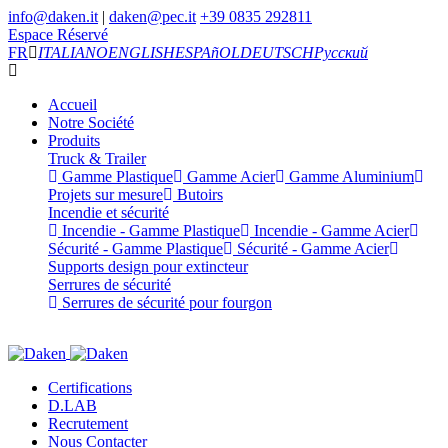
info@daken.it
|
daken@pec.it
+39 0835 292811
Espace Réservé
FR
ITALIANO
ENGLISH
ESPAñOL
DEUTSCH
Русский
Accueil
Notre Société
Produits
Truck & Trailer
Gamme Plastique
Gamme Acier
Gamme Aluminium
Projets sur mesure
Butoirs
Incendie et sécurité
Incendie - Gamme Plastique
Incendie - Gamme Acier
Sécurité - Gamme Plastique
Sécurité - Gamme Acier
Supports design pour extincteur
Serrures de sécurité
Serrures de sécurité pour fourgon
Certifications
D.LAB
Recrutement
Nous Contacter