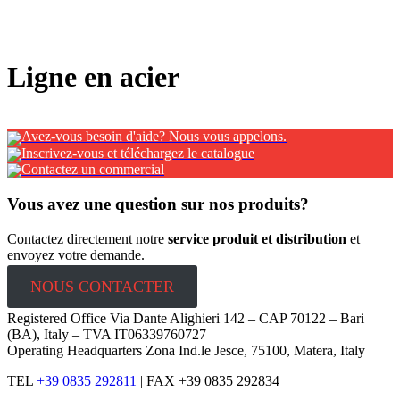
x
Ligne en acier
Avez-vous besoin d'aide? Nous vous appelons.
Inscrivez-vous et téléchargez le catalogue
Contactez un commercial
Vous avez une question sur nos produits?
Contactez directement notre
service produit et distribution
et
envoyez votre demande.
NOUS CONTACTER
Registered Office Via Dante Alighieri 142 – CAP 70122 – Bari
(BA), Italy – TVA IT06339760727
Operating Headquarters Zona Ind.le Jesce, 75100, Matera, Italy
TEL
+39 0835 292811
|
FAX +39 0835 292834