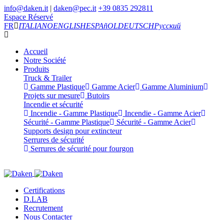
info@daken.it
|
daken@pec.it
+39 0835 292811
Espace Réservé
FR
ITALIANO
ENGLISH
ESPAñOL
DEUTSCH
Русский
Accueil
Notre Société
Produits
Truck & Trailer
Gamme Plastique
Gamme Acier
Gamme Aluminium
Projets sur mesure
Butoirs
Incendie et sécurité
Incendie - Gamme Plastique
Incendie - Gamme Acier
Sécurité - Gamme Plastique
Sécurité - Gamme Acier
Supports design pour extincteur
Serrures de sécurité
Serrures de sécurité pour fourgon
Certifications
D.LAB
Recrutement
Nous Contacter