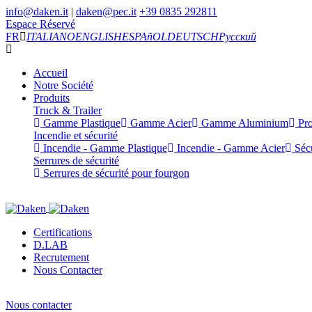
info@daken.it
|
daken@pec.it
+39 0835 292811
Espace Réservé
FR
ITALIANO
ENGLISH
ESPAñOL
DEUTSCH
Русский
Accueil
Notre Société
Produits
Truck & Trailer
Gamme Plastique
Gamme Acier
Gamme Aluminium
Pro
Incendie et sécurité
Incendie - Gamme Plastique
Incendie - Gamme Acier
Sécu
Serrures de sécurité
Serrures de sécurité pour fourgon
Certifications
D.LAB
Recrutement
Nous Contacter
Nous contacter