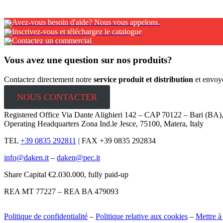
Avez-vous besoin d'aide? Nous vous appelons.
Inscrivez-vous et téléchargez le catalogue
Contactez un commercial
Vous avez une question sur nos produits?
Contactez directement notre
service produit et distribution
et envoy
NOUS CONTACTER
Registered Office Via Dante Alighieri 142 – CAP 70122 – Bari (BA
Operating Headquarters Zona Ind.le Jesce, 75100, Matera, Italy
TEL
+39 0835 292811
|
FAX +39 0835 292834
info@daken.it
–
daken@pec.it
Share Capital €2.030.000, fully paid-up
REA MT 77227 – REA BA 479093
Politique de confidentialité
–
Politique relative aux cookies
–
Mettre à