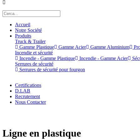
Accueil
Notre Société
Produits
Truck & Trailer
Gamme Plastique
Gamme Acier
Gamme Aluminium
Pro
Incendie et sécurité
Incendie - Gamme Plastique
Incendie - Gamme Acier
Sécu
Serrures de sécurité
Serrures de sécurité pour fourgon
Certifications
D.LAB
Recrutement
Nous Contacter
x
Ligne en plastique