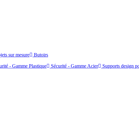
jets sur mesure
Butoirs
rité - Gamme Plastique
Sécurité - Gamme Acier
Supports design po