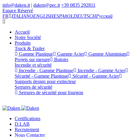
info@daken.it
|
daken@pec.it
+39 0835 292811
Espace Réservé
FR
ITALIANO
ENGLISH
ESPAñOL
DEUTSCH
Русский
Accueil
Notre Société
Produits
Truck & Trailer
Gamme Plastique
Gamme Acier
Gamme Aluminium
Projets sur mesure
Butoirs
Incendie et sécurité
Incendie - Gamme Plastique
Incendie - Gamme Acier
Sécurité - Gamme Plastique
Sécurité - Gamme Acier
Supports design pour extincteur
Serrures de sécurité
Serrures de sécurité pour fourgon
Certifications
D.LAB
Recrutement
Nous Contacter