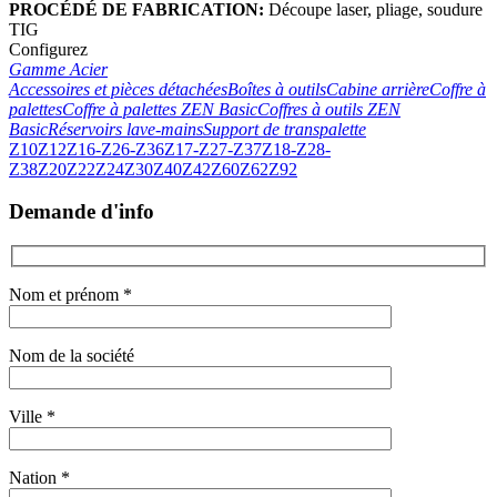
PROCÉDÉ DE FABRICATION:
Découpe laser, pliage, soudure
TIG
Configurez
Gamme Acier
Accessoires et pièces détachées
Boîtes à outils
Cabine arrière
Coffre à
palettes
Coffre à palettes ZEN Basic
Coffres à outils ZEN
Basic
Réservoirs lave-mains
Support de transpalette
Z10
Z12
Z16-Z26-Z36
Z17-Z27-Z37
Z18-Z28-
Z38
Z20
Z22
Z24
Z30
Z40
Z42
Z60
Z62
Z92
Demande d'info
Nom et prénom *
Nom de la société
Ville *
Nation *