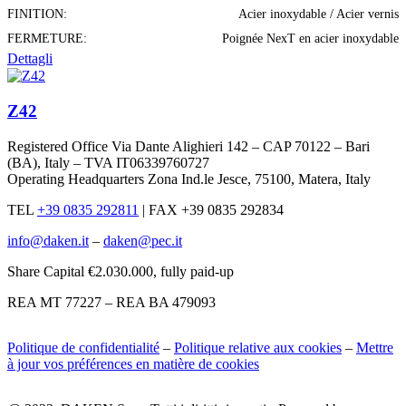
FINITION:
Acier inoxydable / Acier vernis
FERMETURE:
Poignée NexT en acier inoxydable
Dettagli
Z42
Registered Office Via Dante Alighieri 142 – CAP 70122 – Bari
(BA), Italy – TVA IT06339760727
Operating Headquarters Zona Ind.le Jesce, 75100, Matera, Italy
TEL
+39 0835 292811
|
FAX +39 0835 292834
info@daken.it
–
daken@pec.it
Share Capital €2.030.000, fully paid-up
REA MT 77227 – REA BA 479093
Politique de confidentialité
–
Politique relative aux cookies
–
Mettre
à jour vos préférences en matière de cookies