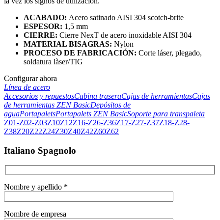
la
vez
los
signos
de
utilización
.
ACABADO:
Acero
satinado
AISI 304 scotch-
brite
ESPESOR:
1,5 mm
CIERRE:
Cierre
NexT
de acero
inoxidable
AISI 304
MATERIAL BISAGRAS:
Nylon
PROCESO DE FABRICACIÓN:
Corte
láser
,
plegado
,
soldatura
làser
/TIG
Configurar ahora
Línea de acero
Accesorios y repuestos
Cabina trasera
Cajas de herramientas
Cajas
de herramientas ZEN Basic
Depósitos de
agua
Portapalets
Portapalets ZEN Basic
Soporte para transpaleta
Z01-Z02-Z03
Z10
Z12
Z16-Z26-Z36
Z17-Z27-Z37
Z18-Z28-
Z38
Z20
Z22
Z24
Z30
Z40
Z42
Z60
Z62
Italiano Spagnolo
Nombre y apellido *
Nombre de empresa