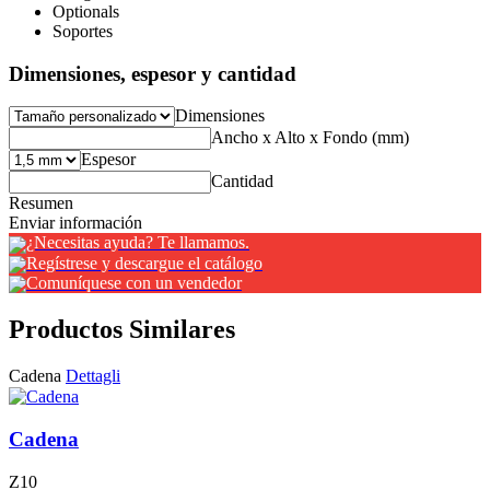
Optionals
Soportes
Dimensiones, espesor y cantidad
Dimensiones
Ancho x Alto x Fondo (mm)
Espesor
Cantidad
Resumen
Enviar información
¿Necesitas ayuda? Te llamamos.
Regístrese y descargue el catálogo
Comuníquese con un vendedor
Productos Similares
Cadena
Dettagli
Cadena
Z10