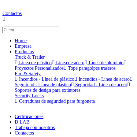
Contactos
Home
Empresa
Productos
Truck & Trailer
Línea de plástico
Linea de acero
Línea de aluminio
Proyectos Personalizados
Tope paragolpes traseros
Fire & Safety
Incendios - Línea de plástico
Incendios - Linea de acero
Seguridad - Línea de plástico
Seguridad - Linea de acero
Soportes de design para extintores
Security Locks
Cerraduras de seguridad para furgoneta
Certificaciones
D.LAB
Trabaja con nosotros
Contactos