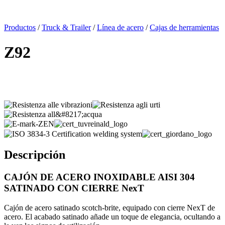
x
Productos
/
Truck & Trailer
/
Línea de acero
/
Cajas de herramientas
Z92
Descripción
CAJÓN
DE ACERO INOXIDABLE AISI 304
SATINADO CON CIERRE
NexT
Caj
ón
de acero
satinado
scotch-
brite
,
equipado
con
cier
r
e
NexT
de
acero.
El
acabado
satinado
añade
un toque de
elegancia
,
ocultando
a