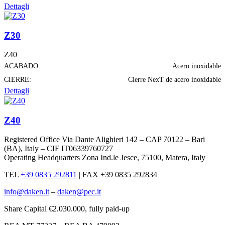
Dettagli
Z30
Z40
ACABADO:
Acero inoxidable
CIERRE:
Cierre NexT de acero inoxidable
Dettagli
Z40
Registered Office Via Dante Alighieri 142 – CAP 70122 – Bari
(BA), Italy – CIF IT06339760727
Operating Headquarters Zona Ind.le Jesce, 75100, Matera, Italy
TEL
+39 0835 292811
|
FAX +39 0835 292834
info@daken.it
–
daken@pec.it
Share Capital €2.030.000, fully paid-up