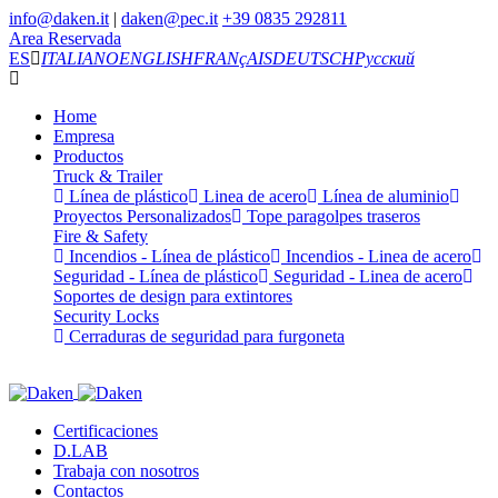
info@daken.it
|
daken@pec.it
+39 0835 292811
Area Reservada
ES
ITALIANO
ENGLISH
FRANçAIS
DEUTSCH
Русский
Home
Empresa
Productos
Truck & Trailer
Línea de plástico
Linea de acero
Línea de aluminio
Proyectos Personalizados
Tope paragolpes traseros
Fire & Safety
Incendios - Línea de plástico
Incendios - Linea de acero
Seguridad - Línea de plástico
Seguridad - Linea de acero
Soportes de design para extintores
Security Locks
Cerraduras de seguridad para furgoneta
Certificaciones
D.LAB
Trabaja con nosotros
Contactos