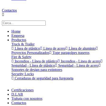
Contactos
Home
Empresa
Productos
Truck & Trailer
Línea de plástico
Linea de acero
Línea de aluminio
Proyectos Personalizados
Tope paragolpes traseros
Fire & Safety
Incendios - Línea de plástico
Incendios - Linea de acero
Seguridad - Línea de plástico
Seguridad - Linea de acero
Soportes de design para extintores
Security Locks
Cerraduras de seguridad para furgoneta
Certificaciones
D.LAB
Trabaja con nosotros
Contactos