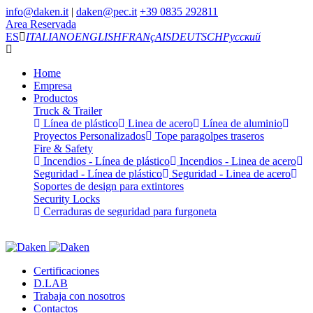
info@daken.it
|
daken@pec.it
+39 0835 292811
Area Reservada
ES
ITALIANO
ENGLISH
FRANçAIS
DEUTSCH
Русский
Home
Empresa
Productos
Truck & Trailer
Línea de plástico
Linea de acero
Línea de aluminio
Proyectos Personalizados
Tope paragolpes traseros
Fire & Safety
Incendios - Línea de plástico
Incendios - Linea de acero
Seguridad - Línea de plástico
Seguridad - Linea de acero
Soportes de design para extintores
Security Locks
Cerraduras de seguridad para furgoneta
Certificaciones
D.LAB
Trabaja con nosotros
Contactos