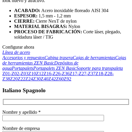
look
nuevo
y
atractivo
.
ACABADO:
Acero
inoxidable
floreado
AISI 304
ESPESOR:
1,5 mm - 1,2 mm
CIERRE:
Cierre NexT de nylon
MATERIAL BISAGRAS:
Nylon
PROCESO DE FABRICACIÓN:
Corte láser, plegado,
soldadura láser / TIG
Configurar ahora
Línea de acero
Accesorios y repuestos
Cabina trasera
Cajas de herramientas
Cajas
de herramientas ZEN Basic
Depósitos de
agua
Portapalets
Portapalets ZEN Basic
Soporte para transpaleta
Z01-Z02-Z03
Z10
Z12
Z16-Z26-Z36
Z17-Z27-Z37
Z18-Z28-
Z38
Z20
Z22
Z24
Z30
Z40
Z42
Z60
Z92
Italiano Spagnolo
Nombre y apellido *
Nombre de empresa