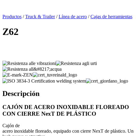
x
Productos
/
Truck & Trailer
/
Línea de acero
/
Cajas de herramientas
Z62
Descripción
CAJÓN DE ACERO INOXIDABLE FLOREADO
CON CIERRE NexT DE PLÁSTICO
Cajón
de
acero
inoxidable
floreado
,
equipado
con
cierre
NexT
de
plástico.
Un