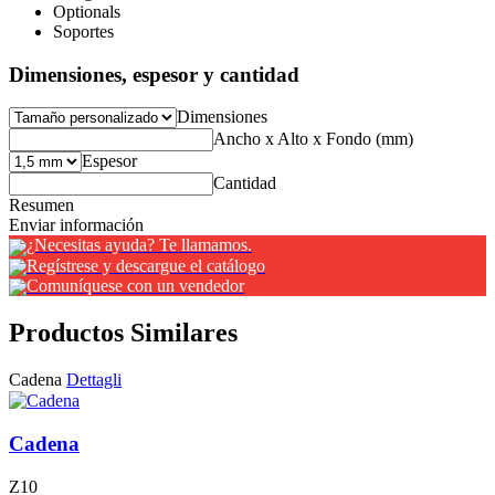
Optionals
Soportes
Dimensiones, espesor y cantidad
Dimensiones
Ancho x Alto x Fondo (mm)
Espesor
Cantidad
Resumen
Enviar información
¿Necesitas ayuda? Te llamamos.
Regístrese y descargue el catálogo
Comuníquese con un vendedor
Productos Similares
Cadena
Dettagli
Cadena
Z10