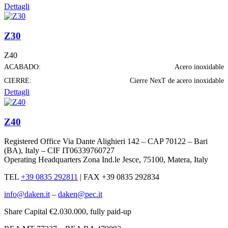
Dettagli
Z30
Z40
ACABADO:
Acero inoxidable
CIERRE:
Cierre NexT de acero inoxidable
Dettagli
Z40
Registered Office Via Dante Alighieri 142 – CAP 70122 – Bari
(BA), Italy – CIF IT06339760727
Operating Headquarters Zona Ind.le Jesce, 75100, Matera, Italy
TEL
+39 0835 292811
|
FAX +39 0835 292834
info@daken.it
–
daken@pec.it
Share Capital €2.030.000, fully paid-up