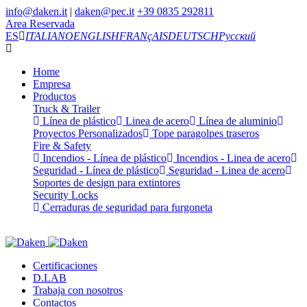
info@daken.it
|
daken@pec.it
+39 0835 292811
Area Reservada
ES
ITALIANO
ENGLISH
FRANçAIS
DEUTSCH
Русский
Home
Empresa
Productos
Truck & Trailer
Línea de plástico
Linea de acero
Línea de aluminio
Proyectos Personalizados
Tope paragolpes traseros
Fire & Safety
Incendios - Línea de plástico
Incendios - Linea de acero
Seguridad - Línea de plástico
Seguridad - Linea de acero
Soportes de design para extintores
Security Locks
Cerraduras de seguridad para furgoneta
Certificaciones
D.LAB
Trabaja con nosotros
Contactos