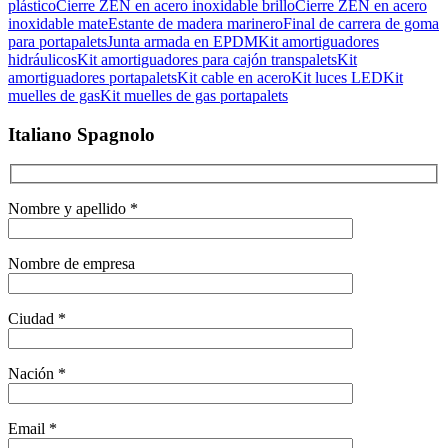
plástico
Cierre ZEN en acero inoxidable brillo
Cierre ZEN en acero
inoxidable mate
Estante de madera marinero
Final de carrera de goma
para portapalets
Junta armada en EPDM
Kit amortiguadores
hidráulicos
Kit amortiguadores para cajón transpalets
Kit
amortiguadores portapalets
Kit cable en acero
Kit luces LED
Kit
muelles de gas
Kit muelles de gas portapalets
Italiano Spagnolo
Nombre y apellido *
Nombre de empresa
Ciudad *
Nación *
Email *