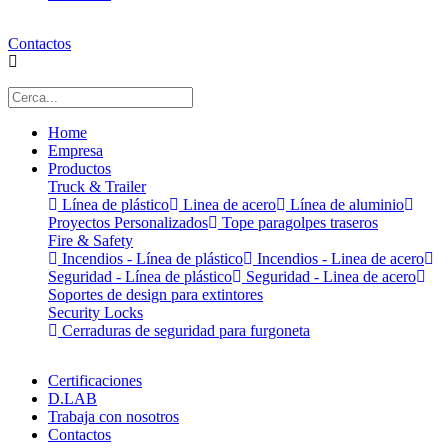
Contactos
Home
Empresa
Productos
Truck & Trailer
Línea de plástico
Linea de acero
Línea de aluminio
Proyectos Personalizados
Tope paragolpes traseros
Fire & Safety
Incendios - Línea de plástico
Incendios - Linea de acero
Seguridad - Línea de plástico
Seguridad - Linea de acero
Soportes de design para extintores
Security Locks
Cerraduras de seguridad para furgoneta
Certificaciones
D.LAB
Trabaja con nosotros
Contactos