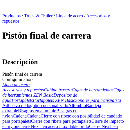
x
Productos
/
Truck & Trailer
/
Línea de acero
/
Accesorios y
repuestos
Pistón final de carrera
Descripción
Pistón final de carrera
Configurar ahora
Línea de acero
Accesorios y repuestos
Cabina trasera
Cajas de herramientas
Cajas
de herramientas ZEN Basic
Depósitos de
agua
Portapalets
Portapalets ZEN Basic
Soporte para transpaleta
Adhesivo de logotipo personalizado
Alfombra
Bandeja
extraíble
Bisagras en aluminio
Bisagras en
nylon
Cadena
Cadena
Cierre con ribete con posibilidad de candado
para portapalets
Cierre con ribete para portapalets
Cierre de impacto
en nylon
Cierre NexT en acero inoxidable brillo
Cierre NexT en