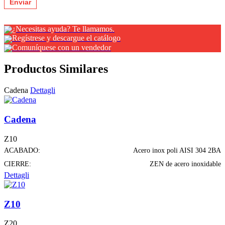
¿Necesitas ayuda? Te llamamos.
Regístrese y descargue el catálogo
Comuníquese con un vendedor
Productos Similares
Cadena
Dettagli
Cadena
Z10
ACABADO:
Acero inox poli AISI 304 2BA
CIERRE:
ZEN de acero inoxidable
Dettagli
Z10
Z20