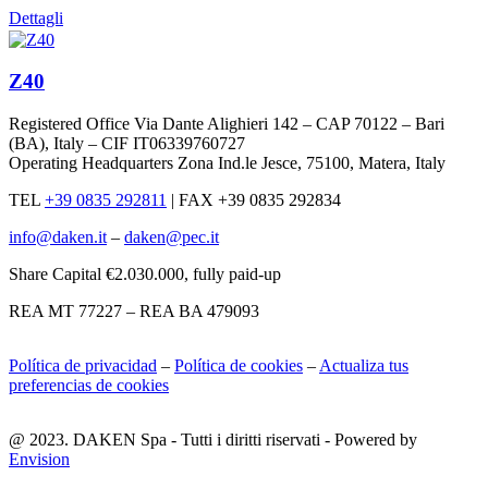
Dettagli
Z40
Registered Office Via Dante Alighieri 142 – CAP 70122 – Bari
(BA), Italy – CIF IT06339760727
Operating Headquarters Zona Ind.le Jesce, 75100, Matera, Italy
TEL
+39 0835 292811
|
FAX +39 0835 292834
info@daken.it
–
daken@pec.it
Share Capital €2.030.000, fully paid-up
REA MT 77227 – REA BA 479093
Política de privacidad
–
Política de cookies
–
Actualiza tus
preferencias de cookies
@ 2023. DAKEN Spa - Tutti i diritti riservati - Powered by
Envision