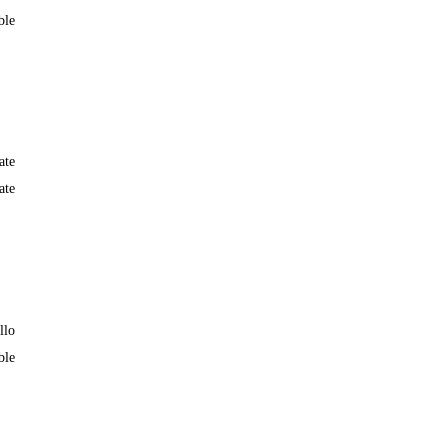
ble
ate
ate
llo
ble