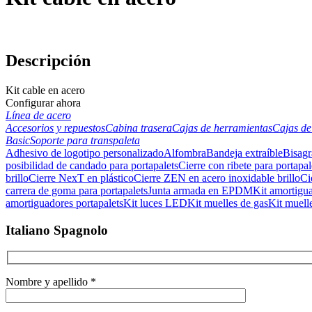
Descripción
Kit cable en acero
Configurar ahora
Línea de acero
Accesorios y repuestos
Cabina trasera
Cajas de herramientas
Cajas de
Basic
Soporte para transpaleta
Adhesivo de logotipo personalizado
Alfombra
Bandeja extraíble
Bisagr
posibilidad de candado para portapalets
Cierre con ribete para portapal
brillo
Cierre NexT en plástico
Cierre ZEN en acero inoxidable brillo
Ci
carrera de goma para portapalets
Junta armada en EPDM
Kit amortigua
amortiguadores portapalets
Kit luces LED
Kit muelles de gas
Kit muelle
Italiano Spagnolo
Nombre y apellido *