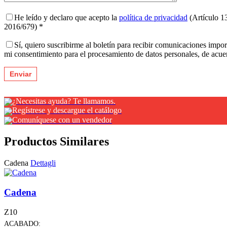
He leído y declaro que acepto la
política de privacidad
(Artículo 1
2016/679) *
Sí, quiero suscribirme al boletín para recibir comunicaciones impo
mi consentimiento para el procesamiento de datos personales, de acu
¿Necesitas ayuda? Te llamamos.
Regístrese y descargue el catálogo
Comuníquese con un vendedor
Productos Similares
Cadena
Dettagli
Cadena
Z10
ACABADO: