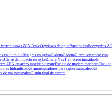
 herramientas ZEN Basic
Depósitos de agua
Portapalets
Portapalets Z
as en aluminio
Bisagras en nylon
Cadena
Cadena
Cierre con ribete con
ets
Cierre de impacto en nylon
Cierre NexT en acero inoxidable
erre ZEN en acero inoxidable mate
Estante de madera marinero
Final de
dores hidráulicos
Kit amortiguadores para cajón transpalets
Kit
s de gas portapalets
Pistón final de carrera