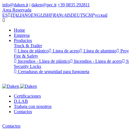
info@daken.it
|
daken@pec.it
+39 0835 292811
Area Reservada
ES
ITALIANO
ENGLISH
FRANçAIS
DEUTSCH
Русский
Home
Empresa
Productos
Truck & Trailer
Línea de plástico
Linea de acero
Línea de aluminio
Proy
Fire & Safety
Incendios - Línea de plástico
Incendios - Linea de acero
Se
Security Locks
Cerraduras de seguridad para furgoneta
Certificaciones
D.LAB
Trabaja con nosotros
Contactos
Contactos