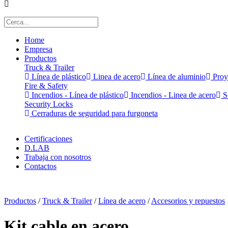
Home
Empresa
Productos
Truck & Trailer
Línea de plástico
Linea de acero
Línea de aluminio
Proy
Fire & Safety
Incendios - Línea de plástico
Incendios - Linea de acero
Se
Security Locks
Cerraduras de seguridad para furgoneta
Certificaciones
D.LAB
Trabaja con nosotros
Contactos
x
Productos
/
Truck & Trailer
/
Línea de acero
/
Accesorios y repuestos
Kit cable en acero