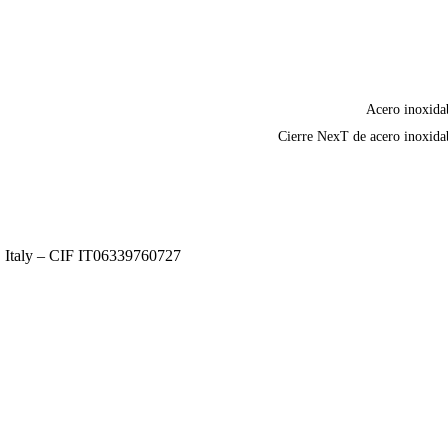
Acero inoxida
Cierre NexT de acero inoxida
, Italy – CIF IT06339760727