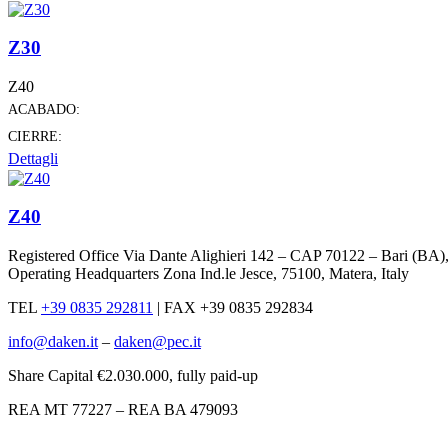
Z30
Z40
ACABADO:
CIERRE:
Dettagli
Z40
Registered Office Via Dante Alighieri 142 – CAP 70122 – Bari (BA)
Operating Headquarters Zona Ind.le Jesce, 75100, Matera, Italy
TEL
+39 0835 292811
|
FAX +39 0835 292834
info@daken.it
–
daken@pec.it
Share Capital €2.030.000, fully paid-up
REA MT 77227 – REA BA 479093