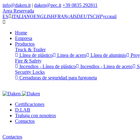
info@daken.it
|
daken@pec.it
+39 0835 292811
Area Reservada
ES
ITALIANO
ENGLISH
FRANçAIS
DEUTSCH
Русский
Home
Empresa
Productos
Truck & Trailer
Línea de plástico
Linea de acero
Línea de aluminio
Proy
Fire & Safety
Incendios - Línea de plástico
Incendios - Linea de acero
Se
Security Locks
Cerraduras de seguridad para furgoneta
Certificaciones
D.LAB
Trabaja con nosotros
Contactos
Contactos