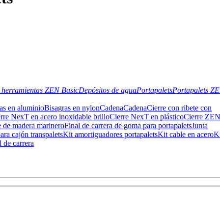
 herramientas ZEN Basic
Depósitos de agua
Portapalets
Portapalets Z
as en aluminio
Bisagras en nylon
Cadena
Cadena
Cierre con ribete con
rre NexT en acero inoxidable brillo
Cierre NexT en plástico
Cierre ZE
e de madera marinero
Final de carrera de goma para portapalets
Junta
ara cajón transpalets
Kit amortiguadores portapalets
Kit cable en acero
K
l de carrera