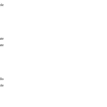
ble
ate
ate
llo
ble