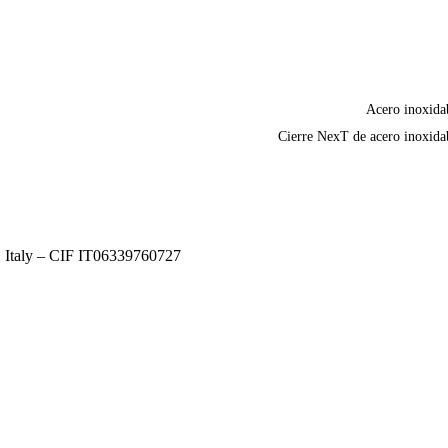
Acero inoxida
Cierre NexT de acero inoxida
, Italy – CIF IT06339760727