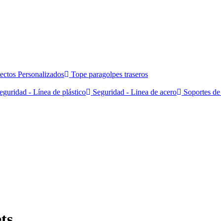
ectos Personalizados
Tope paragolpes traseros
guridad - Línea de plástico
Seguridad - Linea de acero
Soportes de 
ts