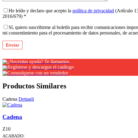
He leído y declaro que acepto la
política de privacidad
(Artículo 1
2016/679) *
Sí, quiero suscribirme al boletín para recibir comunicaciones impo
mi consentimiento para el procesamiento de datos personales, de acu
¿Necesitas ayuda? Te llamamos.
Regístrese y descargue el catálogo
Comuníquese con un vendedor
Productos Similares
Cadena
Dettagli
Cadena
Z10
ACABADO: