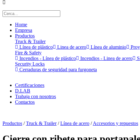
Home
Empresa
Productos
Truck & Trailer
Línea de plástico
Linea de acero
Línea de aluminio
Proy
Fire & Safety
Incendios - Línea de plástico
Incendios - Linea de acero
Se
Security Locks
Cerraduras de seguridad para furgoneta
Certificaciones
D.LAB
Trabaja con nosotros
Contactos
x
Productos
/
Truck & Trailer
/
Línea de acero
/
Accesorios y repuestos
Cierre con ribete para portapale