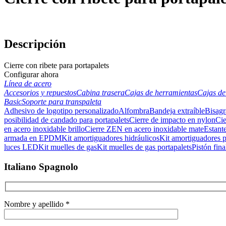
Descripción
Cierre con ribete para portapalets
Configurar ahora
Línea de acero
Accesorios y repuestos
Cabina trasera
Cajas de herramientas
Cajas de
Basic
Soporte para transpaleta
Adhesivo de logotipo personalizado
Alfombra
Bandeja extraíble
Bisagr
posibilidad de candado para portapalets
Cierre de impacto en nylon
Cie
en acero inoxidable brillo
Cierre ZEN en acero inoxidable mate
Estant
armada en EPDM
Kit amortiguadores hidráulicos
Kit amortiguadores p
luces LED
Kit muelles de gas
Kit muelles de gas portapalets
Pistón fina
Italiano Spagnolo
Nombre y apellido *