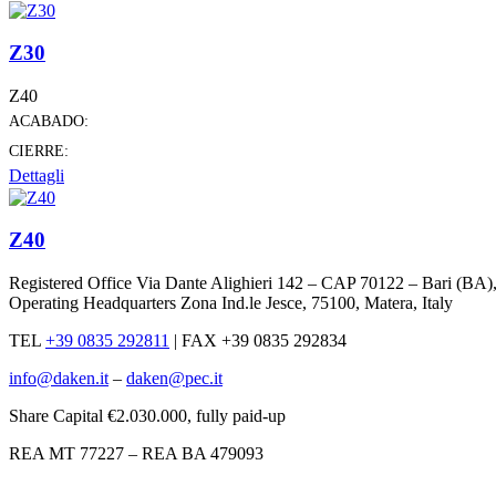
Z30
Z40
ACABADO:
CIERRE:
Dettagli
Z40
Registered Office Via Dante Alighieri 142 – CAP 70122 – Bari (BA)
Operating Headquarters Zona Ind.le Jesce, 75100, Matera, Italy
TEL
+39 0835 292811
|
FAX +39 0835 292834
info@daken.it
–
daken@pec.it
Share Capital €2.030.000, fully paid-up
REA MT 77227 – REA BA 479093