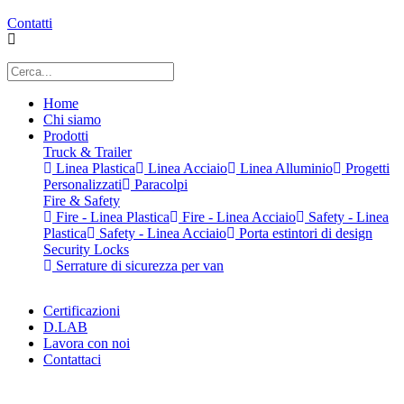
Contatti
Home
Chi siamo
Prodotti
Truck & Trailer
Linea Plastica
Linea Acciaio
Linea Alluminio
Progetti
Personalizzati
Paracolpi
Fire & Safety
Fire - Linea Plastica
Fire - Linea Acciaio
Safety - Linea
Plastica
Safety - Linea Acciaio
Porta estintori di design
Security Locks
Serrature di sicurezza per van
Certificazioni
D.LAB
Lavora con noi
Contattaci