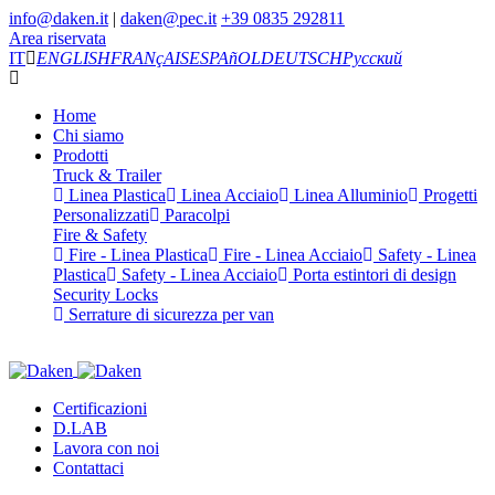
info@daken.it
|
daken@pec.it
+39 0835 292811
Area riservata
IT
ENGLISH
FRANçAIS
ESPAñOL
DEUTSCH
Русский
Home
Chi siamo
Prodotti
Truck & Trailer
Linea Plastica
Linea Acciaio
Linea Alluminio
Progetti
Personalizzati
Paracolpi
Fire & Safety
Fire - Linea Plastica
Fire - Linea Acciaio
Safety - Linea
Plastica
Safety - Linea Acciaio
Porta estintori di design
Security Locks
Serrature di sicurezza per van
Certificazioni
D.LAB
Lavora con noi
Contattaci