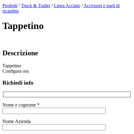
x
Prodotti
/
Truck & Trailer
/
Linea Acciaio
/
Accessori e parti di
ricambio
Tappetino
Descrizione
Tappetino
Configura ora
Richiedi info
Nome e cognome *
Nome Azienda