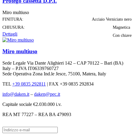
Protego cassetta D.P.I.
Miro multiuso
FINITURA:
Acciaio Verniciato nero
CHIUSURA:
Magnetica
Dettagli
Con chiave
Miro multiuso
Sede Legale Via Dante Alighieri 142 – CAP 70122 – Bari (BA)
Italy – P.IVA IT06339760727
Sede Operativa Zona Ind.le Jesce, 75100, Matera, Italy
TEL
+39 0835 292811
|
FAX +39 0835 292834
info@daken.it
–
daken@pec.it
Capitale sociale €2.030.000 i.v.
REA MT 77227 – REA BA 479093