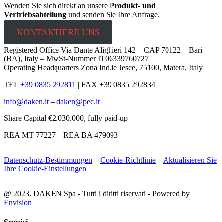
Wenden Sie sich direkt an unsere
Produkt- und
Vertriebsabteilung
und senden Sie Ihre Anfrage.
KONTAKTIERE UNS
Registered Office Via Dante Alighieri 142 – CAP 70122 – Bari
(BA), Italy – MwSt-Nummer IT06339760727
Operating Headquarters Zona Ind.le Jesce, 75100, Matera, Italy
TEL
+39 0835 292811
|
FAX +39 0835 292834
info@daken.it
–
daken@pec.it
Share Capital €2.030.000, fully paid-up
REA MT 77227 – REA BA 479093
Datenschutz-Bestimmungen
–
Cookie-Richtlinie
–
Aktualisieren Sie
Ihre Cookie-Einstellungen
@ 2023. DAKEN Spa - Tutti i diritti riservati - Powered by
Envision
Seguici