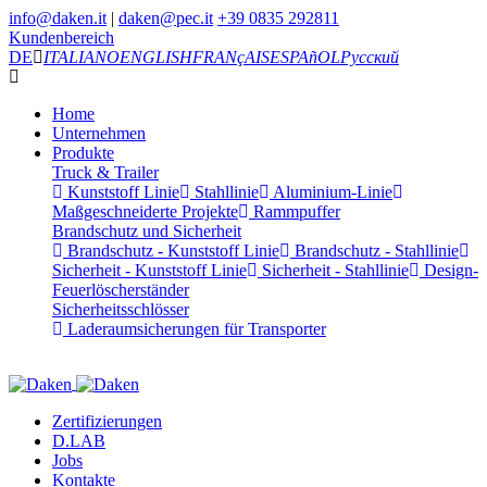
info@daken.it
|
daken@pec.it
+39 0835 292811
Kundenbereich
DE
ITALIANO
ENGLISH
FRANçAIS
ESPAñOL
Русский
Home
Unternehmen
Produkte
Truck & Trailer
Kunststoff Linie
Stahllinie
Aluminium-Linie
Maßgeschneiderte Projekte
Rammpuffer
Brandschutz und Sicherheit
Brandschutz - Kunststoff Linie
Brandschutz - Stahllinie
Sicherheit - Kunststoff Linie
Sicherheit - Stahllinie
Design-
Feuerlöscherständer
Sicherheitsschlösser
Laderaumsicherungen für Transporter
Zertifizierungen
D.LAB
Jobs
Kontakte