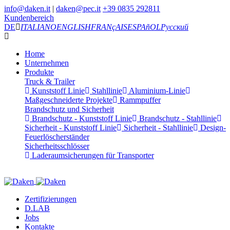
info@daken.it
|
daken@pec.it
+39 0835 292811
Kundenbereich
DE
ITALIANO
ENGLISH
FRANçAIS
ESPAñOL
Русский
Home
Unternehmen
Produkte
Truck & Trailer
Kunststoff Linie
Stahllinie
Aluminium-Linie
Maßgeschneiderte Projekte
Rammpuffer
Brandschutz und Sicherheit
Brandschutz - Kunststoff Linie
Brandschutz - Stahllinie
Sicherheit - Kunststoff Linie
Sicherheit - Stahllinie
Design-
Feuerlöscherständer
Sicherheitsschlösser
Laderaumsicherungen für Transporter
Zertifizierungen
D.LAB
Jobs
Kontakte