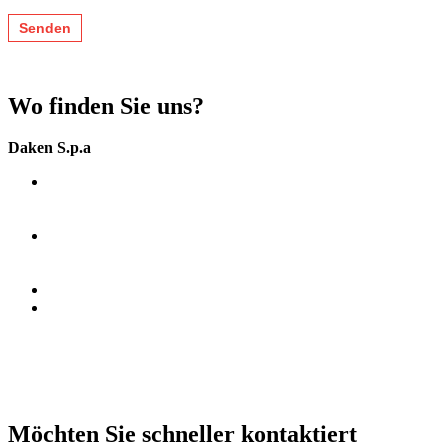
Wo finden Sie uns?
Daken S.p.a
Zona Ind. Jesce SP (41)
75100 Matera (MT)
Italia.
G.P.S.
N 40°44’15“
E 16°39’55“
+39 0835 292811
info@daken.it
daken@pec.it
Möchten Sie schneller kontaktiert