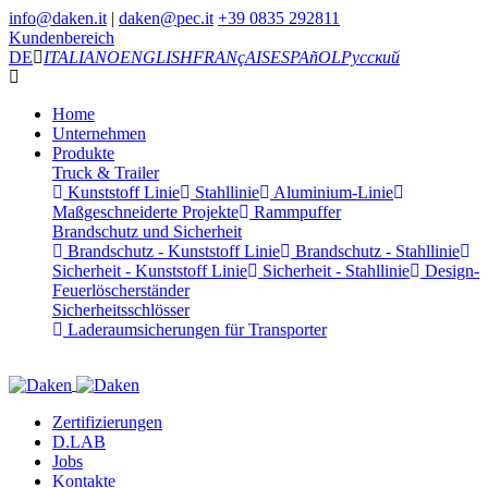
info@daken.it
|
daken@pec.it
+39 0835 292811
Kundenbereich
DE
ITALIANO
ENGLISH
FRANçAIS
ESPAñOL
Русский
Home
Unternehmen
Produkte
Truck & Trailer
Kunststoff Linie
Stahllinie
Aluminium-Linie
Maßgeschneiderte Projekte
Rammpuffer
Brandschutz und Sicherheit
Brandschutz - Kunststoff Linie
Brandschutz - Stahllinie
Sicherheit - Kunststoff Linie
Sicherheit - Stahllinie
Design-
Feuerlöscherständer
Sicherheitsschlösser
Laderaumsicherungen für Transporter
Zertifizierungen
D.LAB
Jobs
Kontakte