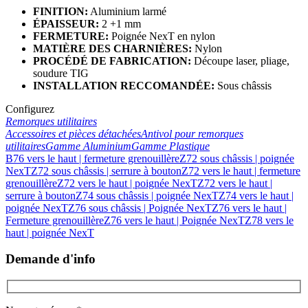
FINITION:
Aluminium larmé
ÉPAISSEUR:
2 +1 mm
FERMETURE:
Poignée NexT en nylon
MATIÈRE DES CHARNIÈRES:
Nylon
PROCÉDÉ DE FABRICATION:
Découpe laser, pliage,
soudure TIG
INSTALLATION RECCOMANDÉE:
Sous châssis
Configurez
Remorques utilitaires
Accessoires et pièces détachées
Antivol pour remorques
utilitaires
Gamme Aluminium
Gamme Plastique
B76 vers le haut | fermeture grenouillère
Z72 sous châssis | poignée
NexT
Z72 sous châssis | serrure à bouton
Z72 vers le haut | fermeture
grenouillère
Z72 vers le haut | poignée NexT
Z72 vers le haut |
serrure à bouton
Z74 sous châssis | poignée NexT
Z74 vers le haut |
poignée NexT
Z76 sous châssis | Poignée NexT
Z76 vers le haut |
Fermeture grenouillère
Z76 vers le haut | Poignée NexT
Z78 vers le
haut | poignée NexT
Demande d'info