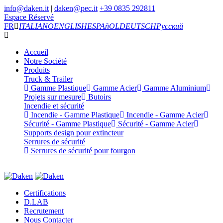
info@daken.it
|
daken@pec.it
+39 0835 292811
Espace Réservé
FR
ITALIANO
ENGLISH
ESPAñOL
DEUTSCH
Русский
Accueil
Notre Société
Produits
Truck & Trailer
Gamme Plastique
Gamme Acier
Gamme Aluminium
Projets sur mesure
Butoirs
Incendie et sécurité
Incendie - Gamme Plastique
Incendie - Gamme Acier
Sécurité - Gamme Plastique
Sécurité - Gamme Acier
Supports design pour extincteur
Serrures de sécurité
Serrures de sécurité pour fourgon
Certifications
D.LAB
Recrutement
Nous Contacter