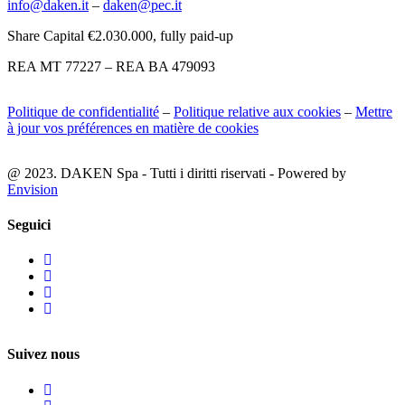
info@daken.it
–
daken@pec.it
Share Capital €2.030.000, fully paid-up
REA MT 77227 – REA BA 479093
Politique de confidentialité
–
Politique relative aux cookies
–
Mettre
à jour vos préférences en matière de cookies
@ 2023. DAKEN Spa - Tutti i diritti riservati - Powered by
Envision
Seguici
Suivez nous