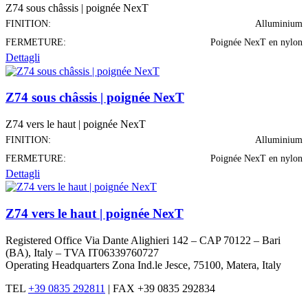
Z74 sous châssis | poignée NexT
FINITION:
Alluminium
FERMETURE:
Poignée NexT en nylon
Dettagli
Z74 sous châssis | poignée NexT
Z74 vers le haut | poignée NexT
FINITION:
Alluminium
FERMETURE:
Poignée NexT en nylon
Dettagli
Z74 vers le haut | poignée NexT
Registered Office Via Dante Alighieri 142 – CAP 70122 – Bari
(BA), Italy – TVA IT06339760727
Operating Headquarters Zona Ind.le Jesce, 75100, Matera, Italy
TEL
+39 0835 292811
|
FAX +39 0835 292834