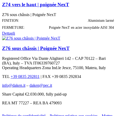
Z74 vers le haut | poignée NexT
Z76 sous châssis | Poignée NexT
FINITION:
Aluminium larmé
FERMETURE:
Poignée NexT en acier inoxydable AISI 304
Dettagli
Z76 sous châssis | Poignée NexT
Registered Office Via Dante Alighieri 142 – CAP 70122 – Bari
(BA), Italy – TVA IT06339760727
Operating Headquarters Zona Ind.le Jesce, 75100, Matera, Italy
TEL
+39 0835 292811
|
FAX +39 0835 292834
info@daken.it
–
daken@pec.it
Share Capital €2.030.000, fully paid-up
REA MT 77227 – REA BA 479093
Politique de confidentialité
–
Politique relative aux cookies
–
Mettre