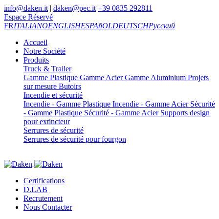
info@daken.it
|
daken@pec.it
+39 0835 292811
Espace Réservé
FR
ITALIANO
ENGLISH
ESPAñOL
DEUTSCH
Русский
Accueil
Notre Société
Produits
Truck & Trailer
Gamme Plastique
Gamme Acier
Gamme Aluminium
Projets
sur mesure
Butoirs
Incendie et sécurité
Incendie - Gamme Plastique
Incendie - Gamme Acier
Sécurité
- Gamme Plastique
Sécurité - Gamme Acier
Supports design
pour extincteur
Serrures de sécurité
Serrures de sécurité pour fourgon
Certifications
D.LAB
Recrutement
Nous Contacter