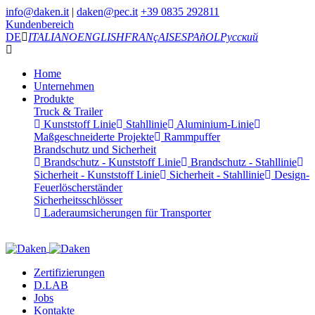
info@daken.it
|
daken@pec.it
+39 0835 292811
Kundenbereich
DE
ITALIANO
ENGLISH
FRANçAIS
ESPAñOL
Русский
Home
Unternehmen
Produkte
Truck & Trailer
Kunststoff Linie
Stahllinie
Aluminium-Linie
Maßgeschneiderte Projekte
Rammpuffer
Brandschutz und Sicherheit
Brandschutz - Kunststoff Linie
Brandschutz - Stahllinie
Sicherheit - Kunststoff Linie
Sicherheit - Stahllinie
Design-
Feuerlöscherständer
Sicherheitsschlösser
Laderaumsicherungen für Transporter
Zertifizierungen
D.LAB
Jobs
Kontakte