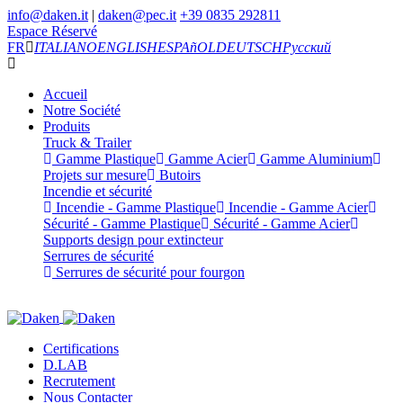
info@daken.it
|
daken@pec.it
+39 0835 292811
Espace Réservé
FR
ITALIANO
ENGLISH
ESPAñOL
DEUTSCH
Русский
Accueil
Notre Société
Produits
Truck & Trailer
Gamme Plastique
Gamme Acier
Gamme Aluminium
Projets sur mesure
Butoirs
Incendie et sécurité
Incendie - Gamme Plastique
Incendie - Gamme Acier
Sécurité - Gamme Plastique
Sécurité - Gamme Acier
Supports design pour extincteur
Serrures de sécurité
Serrures de sécurité pour fourgon
Certifications
D.LAB
Recrutement
Nous Contacter