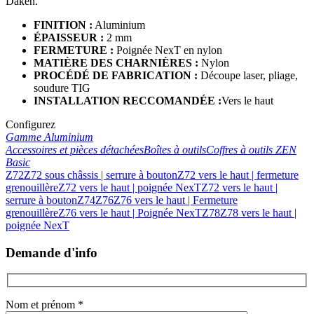
Daken.
FINITION :
Aluminium
ÉPAISSEUR :
2 mm
FERMETURE :
Poignée NexT en nylon
MATIÈRE DES CHARNIÈRES :
Nylon
PROCÉDÉ DE FABRICATION :
Découpe laser, pliage,
soudure TIG
INSTALLATION RECCOMAND
ÉE
:
Vers le haut
Configurez
Gamme Aluminium
Accessoires et pièces détachées
Boîtes à outils
Coffres à outils ZEN
Basic
Z72
Z72 sous châssis | serrure à bouton
Z72 vers le haut | fermeture
grenouillère
Z72 vers le haut | poignée NexT
Z72 vers le haut |
serrure à bouton
Z74
Z76
Z76 vers le haut | Fermeture
grenouillère
Z76 vers le haut | Poignée NexT
Z78
Z78 vers le haut |
poignée NexT
Demande d'info
Nom et prénom *