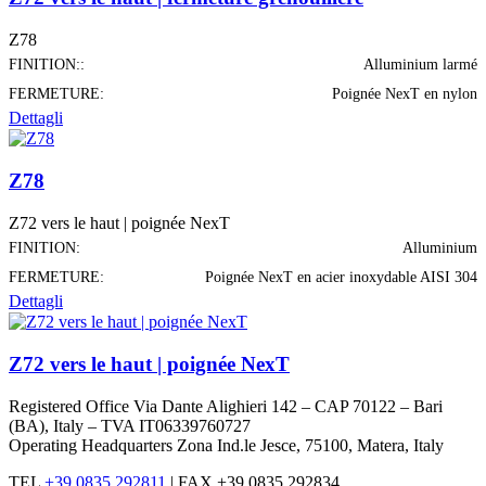
Z78
FINITION::
Alluminium larmé
FERMETURE:
Poignée NexT en nylon
Dettagli
Z78
Z72 vers le haut | poignée NexT
FINITION:
Alluminium
FERMETURE:
Poignée NexT en acier inoxydable AISI 304
Dettagli
Z72 vers le haut | poignée NexT
Registered Office Via Dante Alighieri 142 – CAP 70122 – Bari
(BA), Italy – TVA IT06339760727
Operating Headquarters Zona Ind.le Jesce, 75100, Matera, Italy
TEL
+39 0835 292811
|
FAX +39 0835 292834