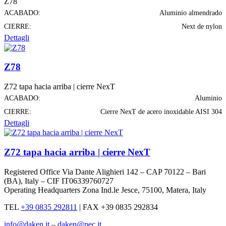
Z78
ACABADO:
Aluminio almendrado
CIERRE:
Next de nylon
Dettagli
Z78
Z72 tapa hacia arriba | cierre NexT
ACABADO:
Aluminio
CIERRE:
Cierre NexT de acero inoxidable AISI 304
Dettagli
Z72 tapa hacia arriba | cierre NexT
Registered Office Via Dante Alighieri 142 – CAP 70122 – Bari
(BA), Italy – CIF IT06339760727
Operating Headquarters Zona Ind.le Jesce, 75100, Matera, Italy
TEL
+39 0835 292811
|
FAX +39 0835 292834
info@daken.it
–
daken@pec.it