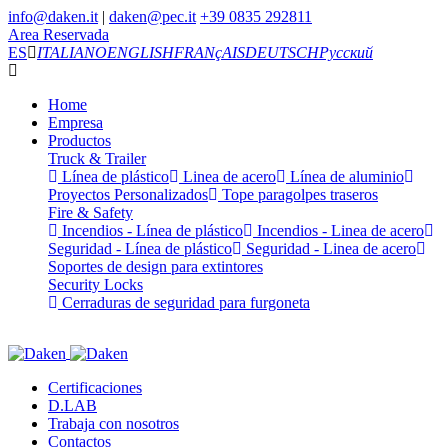
info@daken.it
|
daken@pec.it
+39 0835 292811
Area Reservada
ES
ITALIANO
ENGLISH
FRANçAIS
DEUTSCH
Русский
Home
Empresa
Productos
Truck & Trailer
Línea de plástico
Linea de acero
Línea de aluminio
Proyectos Personalizados
Tope paragolpes traseros
Fire & Safety
Incendios - Línea de plástico
Incendios - Linea de acero
Seguridad - Línea de plástico
Seguridad - Linea de acero
Soportes de design para extintores
Security Locks
Cerraduras de seguridad para furgoneta
Certificaciones
D.LAB
Trabaja con nosotros
Contactos