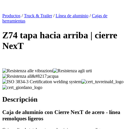
x
Productos
/
Truck & Trailer
/
Línea de aluminio
/
Cajas de
herramientas
Z74 tapa hacia arriba | cierre
NexT
Descripción
Caja de aluminio
con Cierre NexT de acero -
l
ínea
remolques ligeros