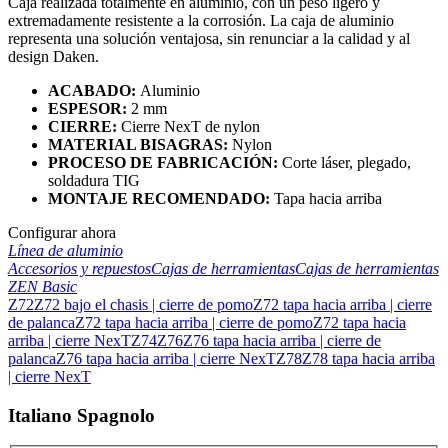
Caja realizada totalmente en aluminio, con un peso ligero y
extremadamente resistente a la corrosión. La caja de aluminio
representa una solución ventajosa, sin renunciar a la calidad y al
design Daken.
ACABADO:
Aluminio
ESPESOR
:
2 mm
CIERRE:
Cierre NexT de nylon
MATERIAL BISAGRAS
:
Nylon
PROCESO DE FABRICACIÓN:
Corte láser, plegado,
soldadura TIG
MONTAJE RECOMENDADO:
Tapa hacia arriba
Configurar ahora
Línea de aluminio
Accesorios y repuestos
Cajas de herramientas
Cajas de herramientas
ZEN Basic
Z72
Z72 bajo el chasis | cierre de pomo
Z72 tapa hacia arriba | cierre
de palanca
Z72 tapa hacia arriba | cierre de pomo
Z72 tapa hacia
arriba | cierre NexT
Z74
Z76
Z76 tapa hacia arriba | cierre de
palanca
Z76 tapa hacia arriba | cierre NexT
Z78
Z78 tapa hacia arriba
| cierre NexT
Italiano Spagnolo