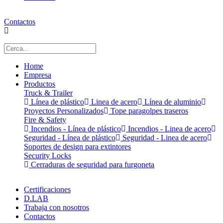
Contactos
Home
Empresa
Productos
Truck & Trailer
Línea de plástico
Linea de acero
Línea de aluminio
Proyectos Personalizados
Tope paragolpes traseros
Fire & Safety
Incendios - Línea de plástico
Incendios - Linea de acero
Seguridad - Línea de plástico
Seguridad - Linea de acero
Soportes de design para extintores
Security Locks
Cerraduras de seguridad para furgoneta
Certificaciones
D.LAB
Trabaja con nosotros
Contactos