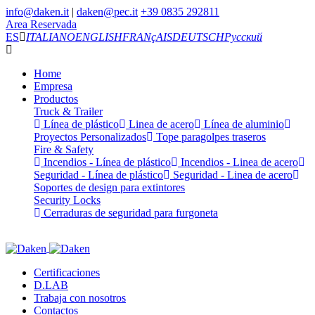
info@daken.it
|
daken@pec.it
+39 0835 292811
Area Reservada
ES
ITALIANO
ENGLISH
FRANçAIS
DEUTSCH
Русский
Home
Empresa
Productos
Truck & Trailer
Línea de plástico
Linea de acero
Línea de aluminio
Proyectos Personalizados
Tope paragolpes traseros
Fire & Safety
Incendios - Línea de plástico
Incendios - Linea de acero
Seguridad - Línea de plástico
Seguridad - Linea de acero
Soportes de design para extintores
Security Locks
Cerraduras de seguridad para furgoneta
Certificaciones
D.LAB
Trabaja con nosotros
Contactos