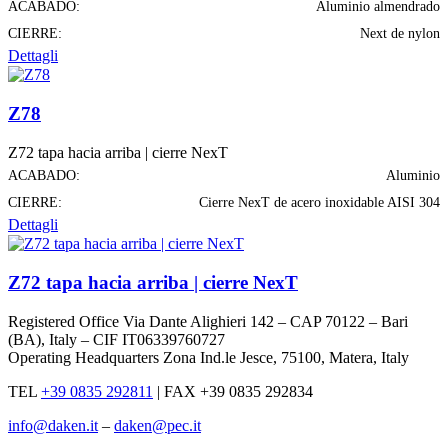
ACABADO:
Aluminio almendrado
CIERRE:
Next de nylon
Dettagli
Z78
Z72 tapa hacia arriba | cierre NexT
ACABADO:
Aluminio
CIERRE:
Cierre NexT de acero inoxidable AISI 304
Dettagli
Z72 tapa hacia arriba | cierre NexT
Registered Office Via Dante Alighieri 142 – CAP 70122 – Bari
(BA), Italy – CIF IT06339760727
Operating Headquarters Zona Ind.le Jesce, 75100, Matera, Italy
TEL
+39 0835 292811
|
FAX +39 0835 292834
info@daken.it
–
daken@pec.it