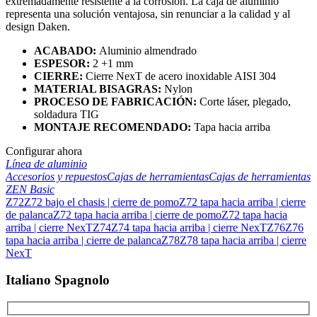
extremadamente resistente a la corrosión. La caja de aluminio
representa una solución ventajosa, sin renunciar a la calidad y al
design Daken.
ACABADO:
Aluminio almendrado
ESPESOR
:
2 +1 mm
CIERRE:
Cierre NexT de acero inoxidable AISI 304
MATERIAL BISAGRAS
:
Nylon
PROCESO DE FABRICACIÓN:
Corte láser, plegado,
soldadura TIG
MONTAJE RECOMENDADO:
Tapa hacia arriba
Configurar ahora
Línea de aluminio
Accesorios y repuestos
Cajas de herramientas
Cajas de herramientas
ZEN Basic
Z72
Z72 bajo el chasis | cierre de pomo
Z72 tapa hacia arriba | cierre
de palanca
Z72 tapa hacia arriba | cierre de pomo
Z72 tapa hacia
arriba | cierre NexT
Z74
Z74 tapa hacia arriba | cierre NexT
Z76
Z76
tapa hacia arriba | cierre de palanca
Z78
Z78 tapa hacia arriba | cierre
NexT
Italiano Spagnolo