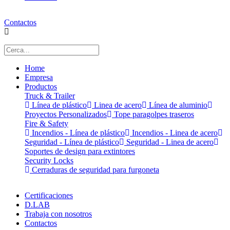
Contactos
Home
Empresa
Productos
Truck & Trailer
Línea de plástico
Linea de acero
Línea de aluminio
Proyectos Personalizados
Tope paragolpes traseros
Fire & Safety
Incendios - Línea de plástico
Incendios - Linea de acero
Seguridad - Línea de plástico
Seguridad - Linea de acero
Soportes de design para extintores
Security Locks
Cerraduras de seguridad para furgoneta
Certificaciones
D.LAB
Trabaja con nosotros
Contactos