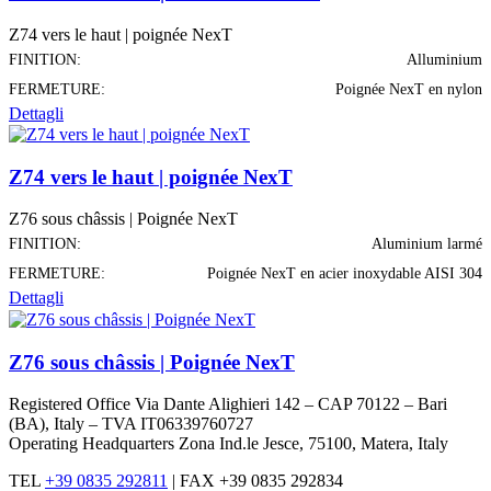
Z74 vers le haut | poignée NexT
FINITION:
Alluminium
FERMETURE:
Poignée NexT en nylon
Dettagli
Z74 vers le haut | poignée NexT
Z76 sous châssis | Poignée NexT
FINITION:
Aluminium larmé
FERMETURE:
Poignée NexT en acier inoxydable AISI 304
Dettagli
Z76 sous châssis | Poignée NexT
Registered Office Via Dante Alighieri 142 – CAP 70122 – Bari
(BA), Italy – TVA IT06339760727
Operating Headquarters Zona Ind.le Jesce, 75100, Matera, Italy
TEL
+39 0835 292811
|
FAX +39 0835 292834