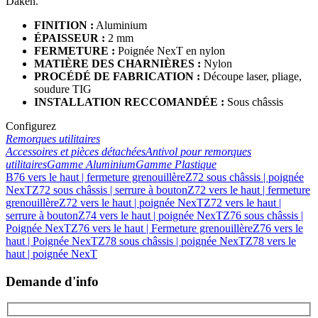
Daken.
FINITION :
Aluminium
ÉPAISSEUR :
2 mm
FERMETURE :
Poignée NexT en nylon
MATIÈRE DES CHARNIÈRES :
Nylon
PROCÉDÉ DE FABRICATION :
Découpe laser, pliage,
soudure TIG
INSTALLATION RECCOMAND
ÉE
:
Sous châssis
Configurez
Remorques utilitaires
Accessoires et pièces détachées
Antivol pour remorques
utilitaires
Gamme Aluminium
Gamme Plastique
B76 vers le haut | fermeture grenouillère
Z72 sous châssis | poignée
NexT
Z72 sous châssis | serrure à bouton
Z72 vers le haut | fermeture
grenouillère
Z72 vers le haut | poignée NexT
Z72 vers le haut |
serrure à bouton
Z74 vers le haut | poignée NexT
Z76 sous châssis |
Poignée NexT
Z76 vers le haut | Fermeture grenouillère
Z76 vers le
haut | Poignée NexT
Z78 sous châssis | poignée NexT
Z78 vers le
haut | poignée NexT
Demande d'info