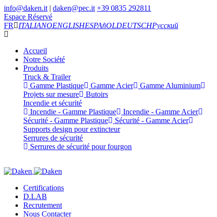
info@daken.it
|
daken@pec.it
+39 0835 292811
Espace Réservé
FR
ITALIANO
ENGLISH
ESPAñOL
DEUTSCH
Русский
Accueil
Notre Société
Produits
Truck & Trailer
Gamme Plastique
Gamme Acier
Gamme Aluminium
Projets sur mesure
Butoirs
Incendie et sécurité
Incendie - Gamme Plastique
Incendie - Gamme Acier
Sécurité - Gamme Plastique
Sécurité - Gamme Acier
Supports design pour extincteur
Serrures de sécurité
Serrures de sécurité pour fourgon
Certifications
D.LAB
Recrutement
Nous Contacter