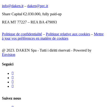
info@daken.it
–
daken@pec.it
Share Capital €2.030.000, fully paid-up
REA MT 77227 – REA BA 479093
Politique de confidentialité
–
Politique relative aux cookies
–
Mettre
à jour vos préférences en matière de cookies
@ 2023. DAKEN Spa - Tutti i diritti riservati - Powered by
Envision
Seguici
Suivez nous