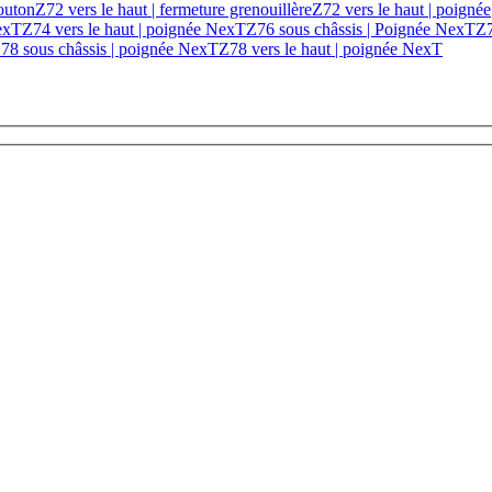
bouton
Z72 vers le haut | fermeture grenouillère
Z72 vers le haut | poignée
exT
Z74 vers le haut | poignée NexT
Z76 sous châssis | Poignée NexT
Z
78 sous châssis | poignée NexT
Z78 vers le haut | poignée NexT