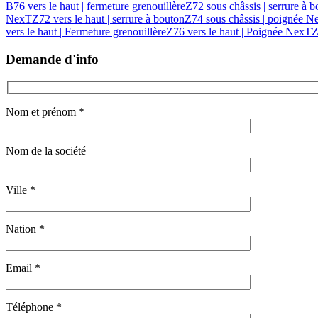
B76 vers le haut | fermeture grenouillère
Z72 sous châssis | serrure à 
NexT
Z72 vers le haut | serrure à bouton
Z74 sous châssis | poignée N
vers le haut | Fermeture grenouillère
Z76 vers le haut | Poignée NexT
Z
Demande d'info
Nom et prénom *
Nom de la société
Ville *
Nation *
Email *
Téléphone *