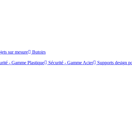
jets sur mesure
Butoirs
rité - Gamme Plastique
Sécurité - Gamme Acier
Supports design po