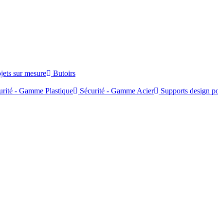
jets sur mesure
Butoirs
rité - Gamme Plastique
Sécurité - Gamme Acier
Supports design po