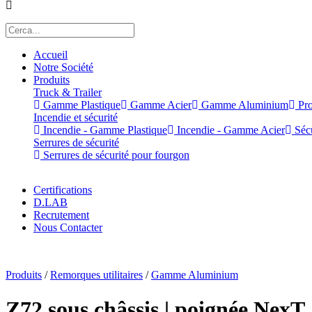
Accueil
Notre Société
Produits
Truck & Trailer
Gamme Plastique
Gamme Acier
Gamme Aluminium
Pro
Incendie et sécurité
Incendie - Gamme Plastique
Incendie - Gamme Acier
Sécu
Serrures de sécurité
Serrures de sécurité pour fourgon
Certifications
D.LAB
Recrutement
Nous Contacter
x
Produits
/
Remorques utilitaires
/
Gamme Aluminium
Z72 sous châssis | poignée NexT