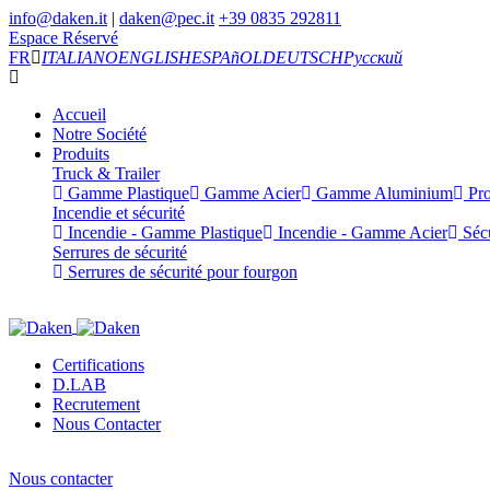
info@daken.it
|
daken@pec.it
+39 0835 292811
Espace Réservé
FR
ITALIANO
ENGLISH
ESPAñOL
DEUTSCH
Русский
Accueil
Notre Société
Produits
Truck & Trailer
Gamme Plastique
Gamme Acier
Gamme Aluminium
Pro
Incendie et sécurité
Incendie - Gamme Plastique
Incendie - Gamme Acier
Sécu
Serrures de sécurité
Serrures de sécurité pour fourgon
Certifications
D.LAB
Recrutement
Nous Contacter
Nous contacter