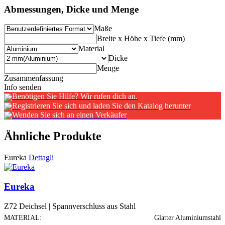
Abmessungen, Dicke und Menge
Maße
Breite x Höhe x Tiefe (mm)
Material
Dicke
Menge
Zusammenfassung
Info senden
Benötigen Sie Hilfe? Wir rufen dich an.
Registrieren Sie sich und laden Sie den Katalog herunter
Wenden Sie sich an einen Verkäufer
Ähnliche Produkte
Eureka
Dettagli
Eureka
Z72 Deichsel | Spannverschluss aus Stahl
MATERIAL:
Glatter Aluminiumstahl