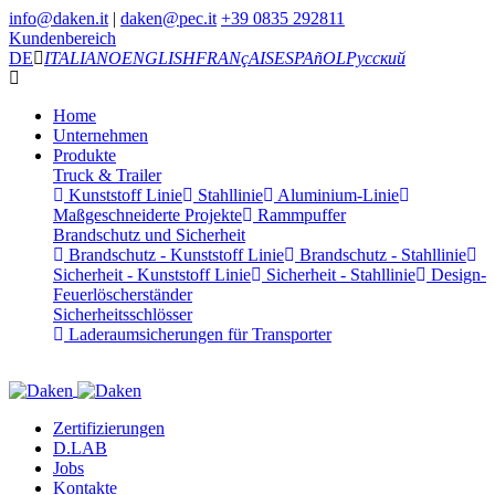
info@daken.it
|
daken@pec.it
+39 0835 292811
Kundenbereich
DE
ITALIANO
ENGLISH
FRANçAIS
ESPAñOL
Русский
Home
Unternehmen
Produkte
Truck & Trailer
Kunststoff Linie
Stahllinie
Aluminium-Linie
Maßgeschneiderte Projekte
Rammpuffer
Brandschutz und Sicherheit
Brandschutz - Kunststoff Linie
Brandschutz - Stahllinie
Sicherheit - Kunststoff Linie
Sicherheit - Stahllinie
Design-
Feuerlöscherständer
Sicherheitsschlösser
Laderaumsicherungen für Transporter
Zertifizierungen
D.LAB
Jobs
Kontakte