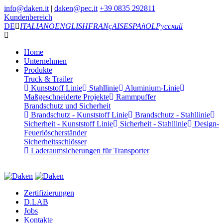
info@daken.it
|
daken@pec.it
+39 0835 292811
Kundenbereich
DE
ITALIANO
ENGLISH
FRANçAIS
ESPAñOL
Русский
Home
Unternehmen
Produkte
Truck & Trailer
Kunststoff Linie
Stahllinie
Aluminium-Linie
Maßgeschneiderte Projekte
Rammpuffer
Brandschutz und Sicherheit
Brandschutz - Kunststoff Linie
Brandschutz - Stahllinie
Sicherheit - Kunststoff Linie
Sicherheit - Stahllinie
Design-
Feuerlöscherständer
Sicherheitsschlösser
Laderaumsicherungen für Transporter
Zertifizierungen
D.LAB
Jobs
Kontakte