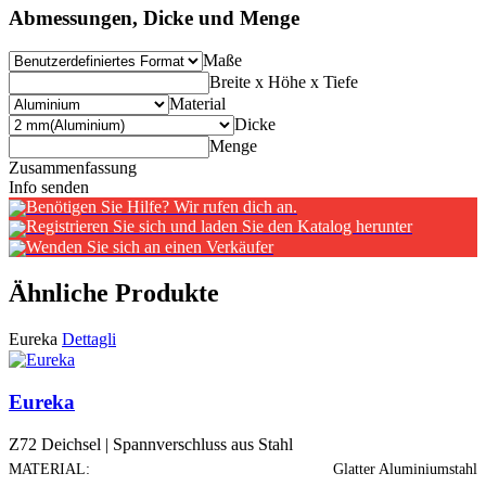
Abmessungen, Dicke und Menge
Maße
Breite x Höhe x Tiefe
Material
Dicke
Menge
Zusammenfassung
Info senden
Benötigen Sie Hilfe? Wir rufen dich an.
Registrieren Sie sich und laden Sie den Katalog herunter
Wenden Sie sich an einen Verkäufer
Ähnliche Produkte
Eureka
Dettagli
Eureka
Z72 Deichsel | Spannverschluss aus Stahl
MATERIAL:
Glatter Aluminiumstahl