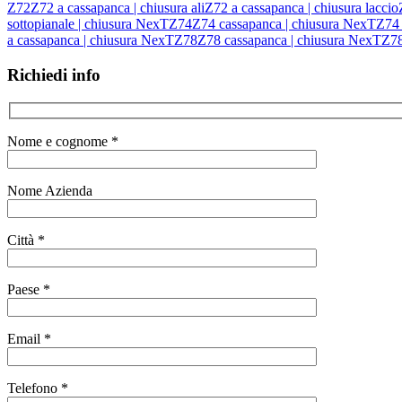
Z72
Z72 a cassapanca | chiusura ali
Z72 a cassapanca | chiusura laccio
sottopianale | chiusura NexT
Z74
Z74 cassapanca | chiusura NexT
Z74 
a cassapanca | chiusura NexT
Z78
Z78 cassapanca | chiusura NexT
Z78
Richiedi info
Nome e cognome *
Nome Azienda
Città *
Paese *
Email *
Telefono *