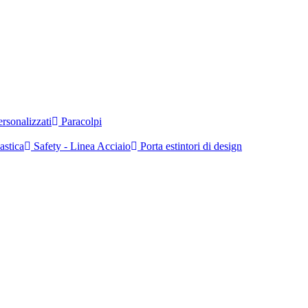
rsonalizzati
Paracolpi
astica
Safety - Linea Acciaio
Porta estintori di design