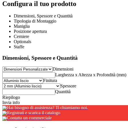
Configura il tuo prodotto
Dimensioni, Spessore e Quantità
Tipologia di Montaggio
Maniglia
Posizione apertura
Cerniere
Optionals
Staffe
Dimensioni, Spessore e Quantità
Dimensioni
Larghezza x Altezza x Profondità (mm)
Finitura
Spessore
Quantità
Riepilogo
Invia info
Hai bisogno di assistenza? Ti chiamiamo noi.
Registrati e scarica il catalogo
Contatta un commerciale