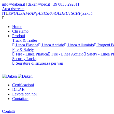
info@daken.it
|
daken@pec.it
+39 0835 292811
Area riservata
IT
ENGLISH
FRANçAIS
ESPAñOL
DEUTSCH
Русский
Home
Chi siamo
Prodotti
Truck & Trailer
Linea Plastica
Linea Acciaio
Linea Alluminio
Progetti Pe
Fire & Safety
Fire - Linea Plastica
Fire - Linea Acciaio
Safety - Linea Pl
Security Locks
Serrature di sicurezza per van
Certificazioni
D.LAB
Lavora con noi
Contattaci
Contatti