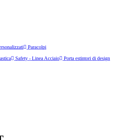
rsonalizzati
Paracolpi
astica
Safety - Linea Acciaio
Porta estintori di design
T