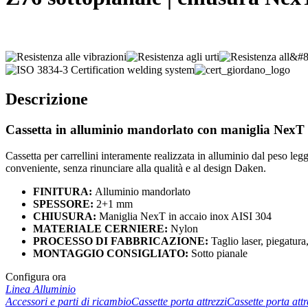
Descrizione
Cassetta in alluminio mandorlato con maniglia NexT i
Cassetta per carrellini interamente realizzata in alluminio dal peso le
conveniente, senza rinunciare alla qualità e al design Daken.
FINITURA:
Alluminio mandorlato
SPESSORE:
2+1 mm
CHIUSURA:
Maniglia
NexT
in
accaio
inox AISI 304
MATERIALE CERNIERE:
Nylon
PROCESSO DI FABBRICAZIONE:
Taglio laser, piegatur
MONTAGGIO CONSIGLIATO:
Sotto pianale
Configura ora
Linea Alluminio
Accessori e parti di ricambio
Cassette porta attrezzi
Cassette porta att