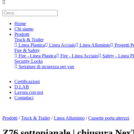
Home
Chi siamo
Prodotti
Truck & Trailer
Linea Plastica
Linea Acciaio
Linea Alluminio
Progetti Pe
Fire & Safety
Fire - Linea Plastica
Fire - Linea Acciaio
Safety - Linea Pl
Security Locks
Serrature di sicurezza per van
Certificazioni
D.LAB
Lavora con noi
Contattaci
x
Prodotti
/
Truck & Trailer
/
Linea Alluminio
/
Cassette porta attrezzi
Z76 sottopianale | chiusura Nex