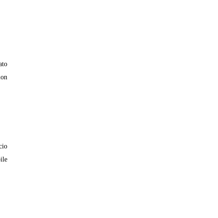
ato
lon
cio
ile