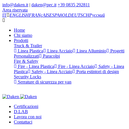
info@daken.it
|
daken@pec.it
+39 0835 292811
Area riservata
IT
ENGLISH
FRANçAIS
ESPAñOL
DEUTSCH
Русский
Home
Chi siamo
Prodotti
Truck & Trailer
Linea Plastica
Linea Acciaio
Linea Alluminio
Progetti
Personalizzati
Paracolpi
Fire & Safety
Fire - Linea Plastica
Fire - Linea Acciaio
Safety - Linea
Plastica
Safety - Linea Acciaio
Porta estintori di design
Security Locks
Serrature di sicurezza per van
Certificazioni
D.LAB
Lavora con noi
Contattaci