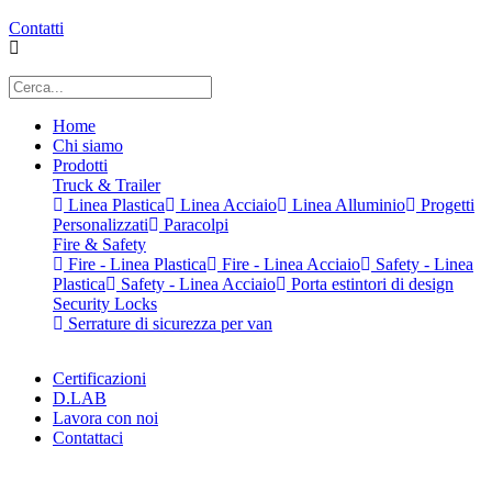
Contatti
Home
Chi siamo
Prodotti
Truck & Trailer
Linea Plastica
Linea Acciaio
Linea Alluminio
Progetti
Personalizzati
Paracolpi
Fire & Safety
Fire - Linea Plastica
Fire - Linea Acciaio
Safety - Linea
Plastica
Safety - Linea Acciaio
Porta estintori di design
Security Locks
Serrature di sicurezza per van
Certificazioni
D.LAB
Lavora con noi
Contattaci