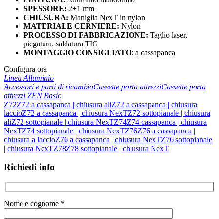
SPESSORE:
2+1 mm
CHIUSURA:
Maniglia NexT in nylon
MATERIALE CERNIERE:
Nylon
PROCESSO DI FABBRICAZIONE:
Taglio laser,
piegatura, saldatura TIG
MONTAGGIO CONSIGLIATO
: a cassapanca
Configura ora
Linea Alluminio
Accessori e parti di ricambio
Cassette porta attrezzi
Cassette porta
attrezzi ZEN Basic
Z72
Z72 a cassapanca | chiusura ali
Z72 a cassapanca | chiusura
laccio
Z72 a cassapanca | chiusura NexT
Z72 sottopianale | chiusura
ali
Z72 sottopianale | chiusura NexT
Z74
Z74 cassapanca | chiusura
NexT
Z74 sottopianale | chiusura NexT
Z76
Z76 a cassapanca |
chiusura a laccio
Z76 a cassapanca | chiusura NexT
Z76 sottopianale
| chiusura NexT
Z78
Z78 sottopianale | chiusura NexT
Richiedi info
Nome e cognome *