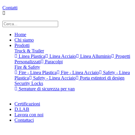
Contatti
Home
Chi siamo
Prodotti
Truck & Trailer
Linea Plastica
Linea Acciaio
Linea Alluminio
Progetti
Personalizzati
Paracolpi
Fire & Safety
Fire - Linea Plastica
Fire - Linea Acciaio
Safety - Linea
Plastica
Safety - Linea Acciaio
Porta estintori di design
Security Locks
Serrature di sicurezza per van
Certificazioni
D.LAB
Lavora con noi
Contattaci