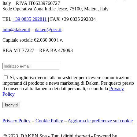
Italy – P.IVA IT06339760727
Sede Operativa Zona Ind.le Jesce, 75100, Matera, Italy
TEL
+39 0835 292811
|
FAX +39 0835 292834
info@daken.it
–
daken@pec.it
Capitale sociale €2.030.000 i.v.
REA MT 77227 – REA BA 479093
Sì, voglio iscrivermi alla newsletter per ricevere comunicazioni
importanti di prodotto e news marketing di Daken. Per questo presto
il consenso al trattamento dei dati personali, secondo la
Privacy
Policy
Iscriviti
Privacy Policy
–
Cookie Policy
–
Aggiorna le preferenze sui cookie
@ 2023. DAKEN Spa - Tutti i diritti riservati - Powered by