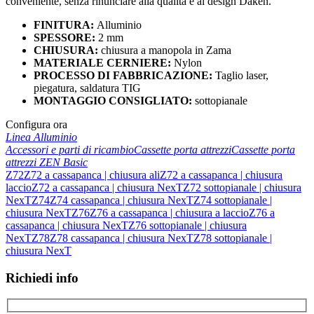
conveniente, senza rinunciare alla qualità e al design Daken.
FINITURA:
Alluminio
SPESSORE:
2 mm
CHIUSURA:
chiusura a manopola in Zama
MATERIALE CERNIERE:
Nylon
PROCESSO DI FABBRICAZIONE:
Taglio laser,
piegatura, saldatura TIG
MONTAGGIO CONSIGLIATO:
sottopianale
Configura ora
Linea Alluminio
Accessori e parti di ricambio
Cassette porta attrezzi
Cassette porta
attrezzi ZEN Basic
Z72
Z72 a cassapanca | chiusura ali
Z72 a cassapanca | chiusura
laccio
Z72 a cassapanca | chiusura NexT
Z72 sottopianale | chiusura
NexT
Z74
Z74 cassapanca | chiusura NexT
Z74 sottopianale |
chiusura NexT
Z76
Z76 a cassapanca | chiusura a laccio
Z76 a
cassapanca | chiusura NexT
Z76 sottopianale | chiusura
NexT
Z78
Z78 cassapanca | chiusura NexT
Z78 sottopianale |
chiusura NexT
Richiedi info