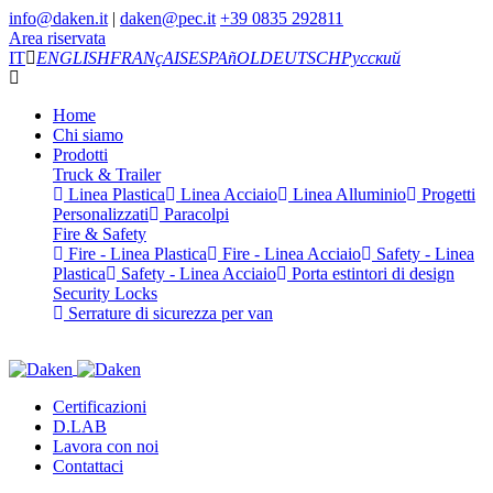
info@daken.it
|
daken@pec.it
+39 0835 292811
Area riservata
IT
ENGLISH
FRANçAIS
ESPAñOL
DEUTSCH
Русский
Home
Chi siamo
Prodotti
Truck & Trailer
Linea Plastica
Linea Acciaio
Linea Alluminio
Progetti
Personalizzati
Paracolpi
Fire & Safety
Fire - Linea Plastica
Fire - Linea Acciaio
Safety - Linea
Plastica
Safety - Linea Acciaio
Porta estintori di design
Security Locks
Serrature di sicurezza per van
Certificazioni
D.LAB
Lavora con noi
Contattaci