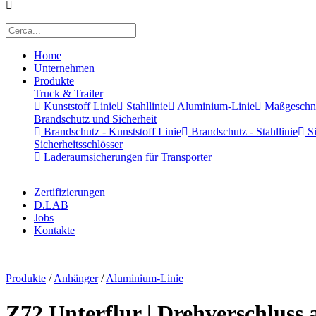
Home
Unternehmen
Produkte
Truck & Trailer
Kunststoff Linie
Stahllinie
Aluminium-Linie
Maßgeschnei
Brandschutz und Sicherheit
Brandschutz - Kunststoff Linie
Brandschutz - Stahllinie
Si
Sicherheitsschlösser
Laderaumsicherungen für Transporter
Zertifizierungen
D.LAB
Jobs
Kontakte
x
Produkte
/
Anhänger
/
Aluminium-Linie
Z72 Unterflur | Drehverschluss