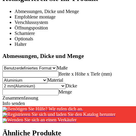
Abmessungen, Dicke und Menge
Empfohlene montage
Verschlusssystem
Öffnungsposition
Scharniere
Optionals
Halter
Abmessungen, Dicke und Menge
Maße
Breite x Höhe x Tiefe (mm)
Material
Dicke
Menge
Zusammenfassung
Info senden
Benötigen Sie Hilfe? Wir rufen dich an.
Registrieren Sie sich und laden Sie den Katalog herunter
Wenden Sie sich an einen Verkäufer
Ähnliche Produkte