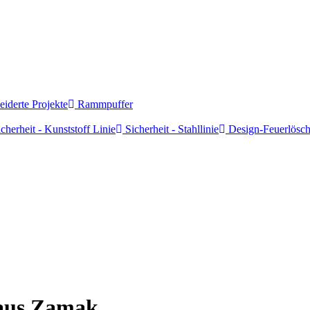
derte Projekte
Rammpuffer
cherheit - Kunststoff Linie
Sicherheit - Stahllinie
Design-Feuerlösch
 aus Zamak