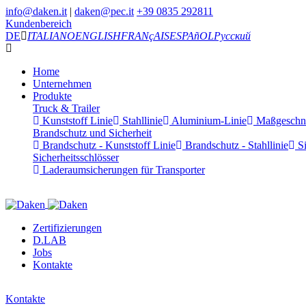
info@daken.it
|
daken@pec.it
+39 0835 292811
Kundenbereich
DE
ITALIANO
ENGLISH
FRANçAIS
ESPAñOL
Русский
Home
Unternehmen
Produkte
Truck & Trailer
Kunststoff Linie
Stahllinie
Aluminium-Linie
Maßgeschnei
Brandschutz und Sicherheit
Brandschutz - Kunststoff Linie
Brandschutz - Stahllinie
Si
Sicherheitsschlösser
Laderaumsicherungen für Transporter
Zertifizierungen
D.LAB
Jobs
Kontakte
Kontakte