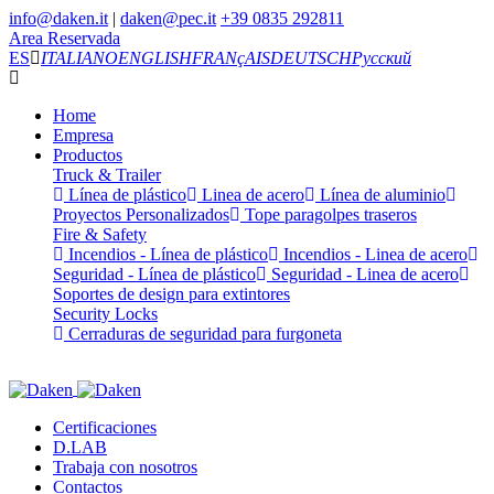
info@daken.it
|
daken@pec.it
+39 0835 292811
Area Reservada
ES
ITALIANO
ENGLISH
FRANçAIS
DEUTSCH
Русский
Home
Empresa
Productos
Truck & Trailer
Línea de plástico
Linea de acero
Línea de aluminio
Proyectos Personalizados
Tope paragolpes traseros
Fire & Safety
Incendios - Línea de plástico
Incendios - Linea de acero
Seguridad - Línea de plástico
Seguridad - Linea de acero
Soportes de design para extintores
Security Locks
Cerraduras de seguridad para furgoneta
Certificaciones
D.LAB
Trabaja con nosotros
Contactos