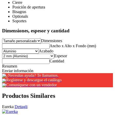
Cierre
Posición de apertura
Bisagras
Optionals
Soportes
Dimensiones, espesor y cantidad
Dimensiones
Ancho x Alto x Fondo (mm)
Acabado
Espesor
Cantidad
Resumen
Enviar información
¿Necesitas ayuda? Te llamamos.
Regístrese y descargue el catálogo
Comuníquese con un vendedor
Productos Similares
Eureka
Dettagli