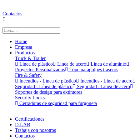
Contactos
Home
Empresa
Productos
Truck & Trailer
Línea de plástico
Linea de acero
Línea de aluminio
Proyectos Personalizados
Tope paragolpes traseros
Fire & Safety
Incendios - Línea de plástico
Incendios - Linea de acero
Seguridad - Línea de plástico
Seguridad - Linea de acero
Soportes de design para extintores
Security Locks
Cerraduras de seguridad para furgoneta
Certificaciones
D.LAB
Trabaja con nosotros
Contactos