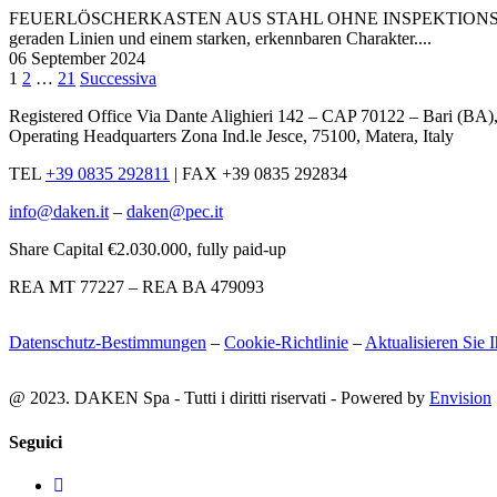
FEUERLÖSCHERKASTEN AUS STAHL OHNE INSPEKTIONSFENSTER F
geraden Linien und einem starken, erkennbaren Charakter....
06 September 2024
Seitennummerierung
Pagina
Pagina
Pagina
1
2
…
21
Successiva
der
Registered Office Via Dante Alighieri 142 – CAP 70122 – Bari (B
Operating Headquarters Zona Ind.le Jesce, 75100, Matera, Italy
Beiträge
TEL
+39 0835 292811
|
FAX +39 0835 292834
info@daken.it
–
daken@pec.it
Share Capital €2.030.000, fully paid-up
REA MT 77227 – REA BA 479093
Datenschutz-Bestimmungen
–
Cookie-Richtlinie
–
Aktualisieren Sie 
@ 2023. DAKEN Spa - Tutti i diritti riservati - Powered by
Envision
Seguici