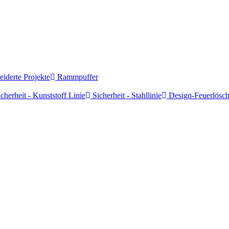
derte Projekte
Rammpuffer
cherheit - Kunststoff Linie
Sicherheit - Stahllinie
Design-Feuerlösch