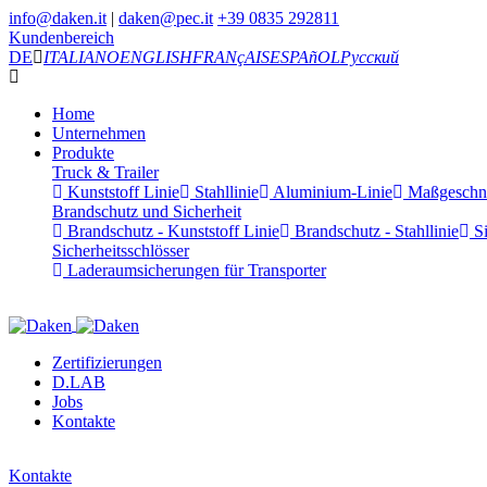
info@daken.it
|
daken@pec.it
+39 0835 292811
Kundenbereich
DE
ITALIANO
ENGLISH
FRANçAIS
ESPAñOL
Русский
Home
Unternehmen
Produkte
Truck & Trailer
Kunststoff Linie
Stahllinie
Aluminium-Linie
Maßgeschnei
Brandschutz und Sicherheit
Brandschutz - Kunststoff Linie
Brandschutz - Stahllinie
Si
Sicherheitsschlösser
Laderaumsicherungen für Transporter
Zertifizierungen
D.LAB
Jobs
Kontakte
Kontakte