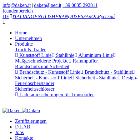
info@daken.it
|
daken@pec.it
+39 0835 292811
Kundenbereich
DE
ITALIANO
ENGLISH
FRANçAIS
ESPAñOL
Русский
Home
Unternehmen
Produkte
Truck & Trailer
Kunststoff Linie
Stahllinie
Aluminium-Linie
Maßgeschneiderte Projekte
Rammpuffer
Brandschutz und Sicherheit
Brandschutz - Kunststoff Linie
Brandschutz - Stahllinie
Sicherheit - Kunststoff Linie
Sicherheit - Stahllinie
Design-
Feuerlöscherständer
Sicherheitsschlösser
Laderaumsicherungen für Transporter
Zertifizierungen
D.LAB
Jobs
Kontakte