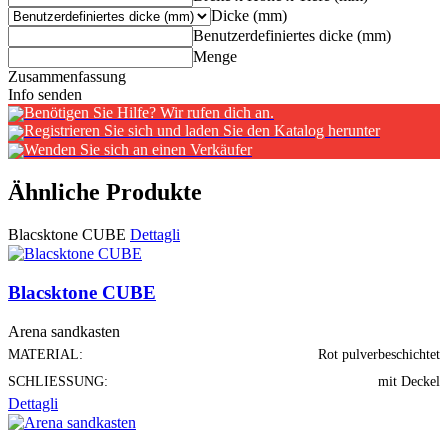
Dicke (mm)
Benutzerdefiniertes dicke (mm)
Menge
Zusammenfassung
Info senden
Benötigen Sie Hilfe? Wir rufen dich an.
Registrieren Sie sich und laden Sie den Katalog herunter
Wenden Sie sich an einen Verkäufer
Ähnliche Produkte
Blacsktone CUBE
Dettagli
Blacsktone CUBE
Arena sandkasten
MATERIAL:
Rot pulverbeschichtet
SCHLIESSUNG:
mit Deckel
Dettagli