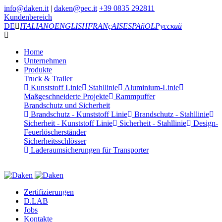
info@daken.it
|
daken@pec.it
+39 0835 292811
Kundenbereich
DE
ITALIANO
ENGLISH
FRANçAIS
ESPAñOL
Русский
Home
Unternehmen
Produkte
Truck & Trailer
Kunststoff Linie
Stahllinie
Aluminium-Linie
Maßgeschneiderte Projekte
Rammpuffer
Brandschutz und Sicherheit
Brandschutz - Kunststoff Linie
Brandschutz - Stahllinie
Sicherheit - Kunststoff Linie
Sicherheit - Stahllinie
Design-
Feuerlöscherständer
Sicherheitsschlösser
Laderaumsicherungen für Transporter
Zertifizierungen
D.LAB
Jobs
Kontakte