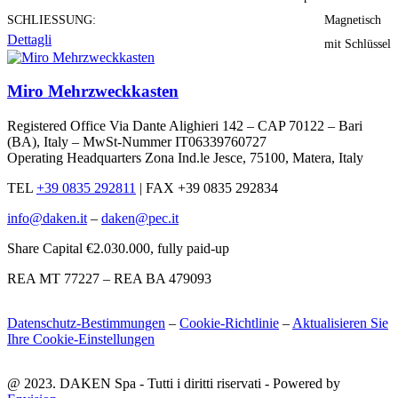
SCHLIESSUNG:
Magnetisch
Dettagli
mit Schlüssel
Miro Mehrzweckkasten
Registered Office Via Dante Alighieri 142 – CAP 70122 – Bari
(BA), Italy – MwSt-Nummer IT06339760727
Operating Headquarters Zona Ind.le Jesce, 75100, Matera, Italy
TEL
+39 0835 292811
|
FAX +39 0835 292834
info@daken.it
–
daken@pec.it
Share Capital €2.030.000, fully paid-up
REA MT 77227 – REA BA 479093
Datenschutz-Bestimmungen
–
Cookie-Richtlinie
–
Aktualisieren Sie
Ihre Cookie-Einstellungen
@ 2023. DAKEN Spa - Tutti i diritti riservati - Powered by