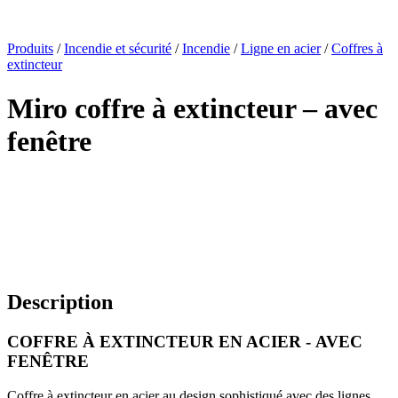
x
Produits
/
Incendie et sécurité
/
Incendie
/
Ligne en acier
/
Coffres à
extincteur
Miro coffre à extincteur – avec
fenêtre
Description
COFFRE À EXTINCTEUR EN ACIER - AVEC
FENÊTRE
Coffre à extincteur en acier au design sophistiqué avec des lignes