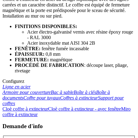
carrées et un caractère distinctif. Le coffre est équipé de fermeture
magnétique et la porte est prédisposée pour le sceau de sécurité.
Installation au mur ou sur pied.
FINITIONS DISPONIBLES:
Acier électro-galvanisé vernis avec résine époxy rouge
- RAL 3000
Acier inoxydable mat AISI 304 2B
FENÊTRE:
fenêtre fumée incassable
ÉPAISSEUR:
0,8 mm
FERMETURE:
magnétique
PROCÉDÉ DE FABRICATION
: découpe laser, pliage,
rivetage
Configurez
Ligne en acier
Armoire pour couverture
Bac à sable
Boîte à clés
Boîte à
documents
Coffre pour tuyaux
Coffres à extincteur
Support pour
coffres
Cloè coffre à extincteur
Cloè coffre à extincteur - avec fenêtre
Miro
coffre à extincteur
Demande d'info