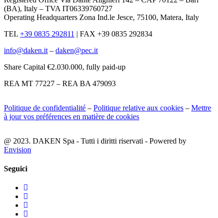
(BA), Italy – TVA IT06339760727
Operating Headquarters Zona Ind.le Jesce, 75100, Matera, Italy
TEL
+39 0835 292811
|
FAX +39 0835 292834
info@daken.it
–
daken@pec.it
Share Capital €2.030.000, fully paid-up
REA MT 77227 – REA BA 479093
Politique de confidentialité
–
Politique relative aux cookies
–
Mettre
à jour vos préférences en matière de cookies
@ 2023. DAKEN Spa - Tutti i diritti riservati - Powered by
Envision
Seguici