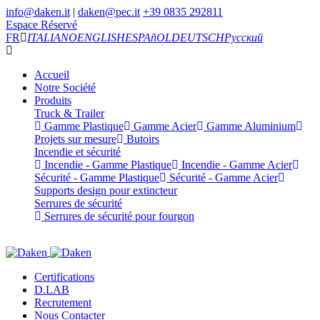
info@daken.it
|
daken@pec.it
+39 0835 292811
Espace Réservé
FR
ITALIANO
ENGLISH
ESPAñOL
DEUTSCH
Русский
Accueil
Notre Société
Produits
Truck & Trailer
Gamme Plastique
Gamme Acier
Gamme Aluminium
Projets sur mesure
Butoirs
Incendie et sécurité
Incendie - Gamme Plastique
Incendie - Gamme Acier
Sécurité - Gamme Plastique
Sécurité - Gamme Acier
Supports design pour extincteur
Serrures de sécurité
Serrures de sécurité pour fourgon
Certifications
D.LAB
Recrutement
Nous Contacter