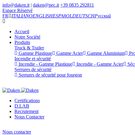
info@daken.it
|
daken@pec.it
+39 0835 292811
Espace Réservé
FR
ITALIANO
ENGLISH
ESPAñOL
DEUTSCH
Русский
Accueil
Notre Société
Produits
Truck & Trailer
Gamme Plastique
Gamme Acier
Gamme Aluminium
Pro
Incendie et sécurité
Incendie - Gamme Plastique
Incendie - Gamme Acier
Sécu
Serrures de sécurité
Serrures de sécurité pour fourgon
Certifications
D.LAB
Recrutement
Nous Contacter
Nous contacter