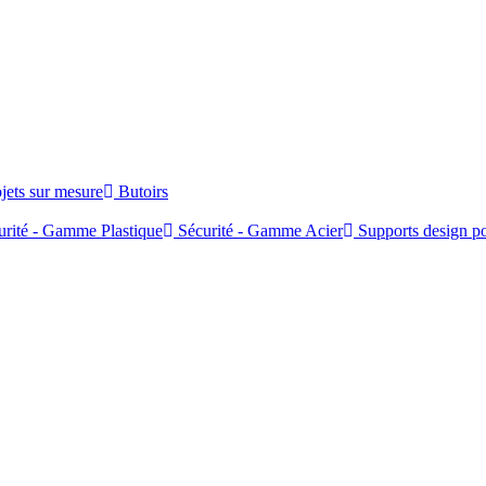
jets sur mesure
Butoirs
rité - Gamme Plastique
Sécurité - Gamme Acier
Supports design po