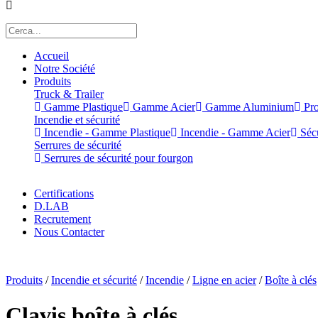
Accueil
Notre Société
Produits
Truck & Trailer
Gamme Plastique
Gamme Acier
Gamme Aluminium
Pro
Incendie et sécurité
Incendie - Gamme Plastique
Incendie - Gamme Acier
Sécu
Serrures de sécurité
Serrures de sécurité pour fourgon
Certifications
D.LAB
Recrutement
Nous Contacter
x
Produits
/
Incendie et sécurité
/
Incendie
/
Ligne en acier
/
Boîte à clés
Clavis boîte à clés