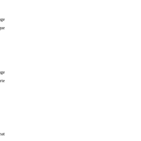
uge
que
uge
rte
mat