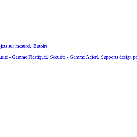
jets sur mesure
Butoirs
rité - Gamme Plastique
Sécurité - Gamme Acier
Supports design po