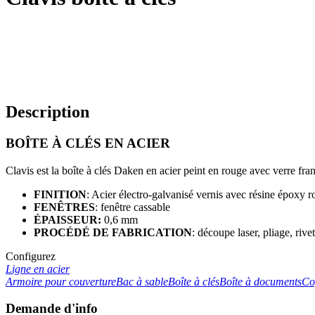
Description
BOÎTE À CLÉS EN ACIER
Clavis est la boîte à clés Daken en acier peint en rouge avec verre fran
FINITION
: Acier électro-galvanisé vernis avec résine époxy
FENÊTRES
: fenêtre cassable
ÉPAISSEUR:
0,6 mm
PROCÉDÉ DE FABRICATION
: découpe laser, pliage, rive
Configurez
Ligne en acier
Armoire pour couverture
Bac à sable
Boîte à clés
Boîte à documents
Co
Demande d'info