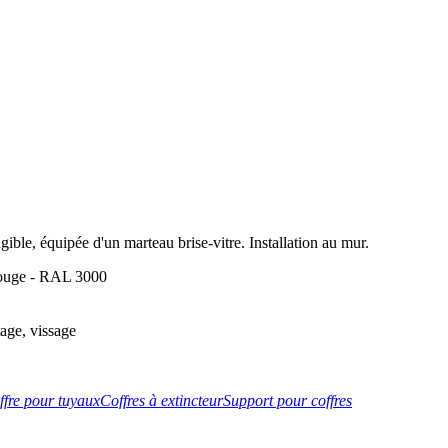
gible, équipée d'un marteau brise-vitre. Installation au mur.
 rouge - RAL 3000
tage, vissage
ffre pour tuyaux
Coffres à extincteur
Support pour coffres