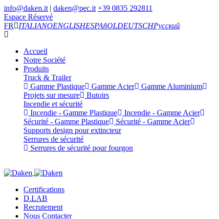
info@daken.it
|
daken@pec.it
+39 0835 292811
Espace Réservé
FR
ITALIANO
ENGLISH
ESPAñOL
DEUTSCH
Русский
Accueil
Notre Société
Produits
Truck & Trailer
Gamme Plastique
Gamme Acier
Gamme Aluminium
Projets sur mesure
Butoirs
Incendie et sécurité
Incendie - Gamme Plastique
Incendie - Gamme Acier
Sécurité - Gamme Plastique
Sécurité - Gamme Acier
Supports design pour extincteur
Serrures de sécurité
Serrures de sécurité pour fourgon
Certifications
D.LAB
Recrutement
Nous Contacter