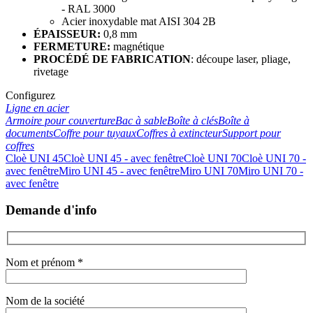
- RAL 3000
Acier inoxydable mat AISI 304 2B
ÉPAISSEUR:
0,8 mm
FERMETURE:
magnétique
PROCÉDÉ DE FABRICATION
: découpe laser, pliage,
rivetage
Configurez
Ligne en acier
Armoire pour couverture
Bac à sable
Boîte à clés
Boîte à
documents
Coffre pour tuyaux
Coffres à extincteur
Support pour
coffres
Cloè UNI 45
Cloè UNI 45 - avec fenêtre
Cloè UNI 70
Cloè UNI 70 -
avec fenêtre
Miro UNI 45 - avec fenêtre
Miro UNI 70
Miro UNI 70 -
avec fenêtre
Demande d'info
Nom et prénom *
Nom de la société