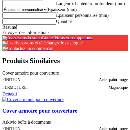
Largeur x hauteur x profondeur (mm)
Épaisseur (mm)
Épaisseur personnalisé (mm)
Quantité
Résumé
Envoyer des informations
Avez-vous besoin d'aide? Nous vous appelons.
Inscrivez-vous et téléchargez le catalogue
Contactez un commercial
Produits Similaires
Cover armoire pour couverture
FINITION:
Acier paint rouge
FERMETURE:
Magnétique
Dettagli
Cover armoire pour couverture
Arkivio boîte à documents
FINITION:
Acier paint rouge