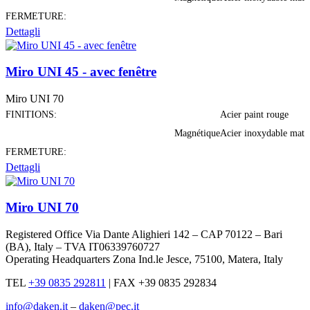
FERMETURE:
Dettagli
Miro UNI 45 - avec fenêtre
Miro UNI 70
FINITIONS:
Acier paint rouge
Magnétique
Acier inoxydable mat
FERMETURE:
Dettagli
Miro UNI 70
Registered Office Via Dante Alighieri 142 – CAP 70122 – Bari
(BA), Italy – TVA IT06339760727
Operating Headquarters Zona Ind.le Jesce, 75100, Matera, Italy
TEL
+39 0835 292811
|
FAX +39 0835 292834
info@daken.it
–
daken@pec.it