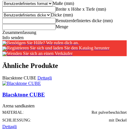
Maße (mm)
Breite x Höhe x Tiefe (mm)
Dicke (mm)
Benutzerdefiniertes dicke (mm)
Menge
Zusammenfassung
Info senden
Benötigen Sie Hilfe? Wir rufen dich an.
Registrieren Sie sich und laden Sie den Katalog herunter
Wenden Sie sich an einen Verkäufer
Ähnliche Produkte
Blacsktone CUBE
Dettagli
Blacsktone CUBE
Arena sandkasten
MATERIAL:
Rot pulverbeschichtet
SCHLIESSUNG:
mit Deckel
Dettagli