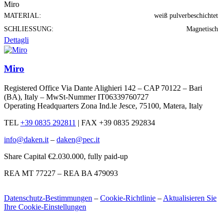
Miro
MATERIAL:
weiß pulverbeschichtet
SCHLIESSUNG:
Magnetisch
Dettagli
Miro
Registered Office Via Dante Alighieri 142 – CAP 70122 – Bari
(BA), Italy – MwSt-Nummer IT06339760727
Operating Headquarters Zona Ind.le Jesce, 75100, Matera, Italy
TEL
+39 0835 292811
|
FAX +39 0835 292834
info@daken.it
–
daken@pec.it
Share Capital €2.030.000, fully paid-up
REA MT 77227 – REA BA 479093
Datenschutz-Bestimmungen
–
Cookie-Richtlinie
–
Aktualisieren Sie
Ihre Cookie-Einstellungen