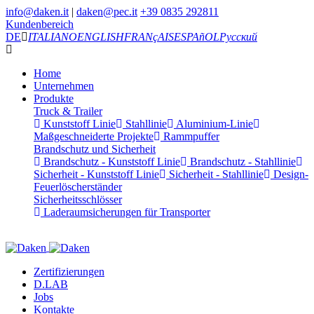
info@daken.it
|
daken@pec.it
+39 0835 292811
Kundenbereich
DE
ITALIANO
ENGLISH
FRANçAIS
ESPAñOL
Русский
Home
Unternehmen
Produkte
Truck & Trailer
Kunststoff Linie
Stahllinie
Aluminium-Linie
Maßgeschneiderte Projekte
Rammpuffer
Brandschutz und Sicherheit
Brandschutz - Kunststoff Linie
Brandschutz - Stahllinie
Sicherheit - Kunststoff Linie
Sicherheit - Stahllinie
Design-
Feuerlöscherständer
Sicherheitsschlösser
Laderaumsicherungen für Transporter
Zertifizierungen
D.LAB
Jobs
Kontakte