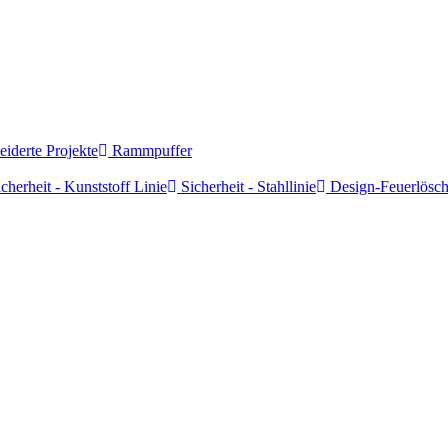
derte Projekte
Rammpuffer
cherheit - Kunststoff Linie
Sicherheit - Stahllinie
Design-Feuerlösch