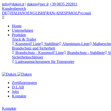
info@daken.it
|
daken@pec.it
+39 0835 292811
Kundenbereich
DE
ITALIANO
ENGLISH
FRANçAIS
ESPAñOL
Русский
Home
Unternehmen
Produkte
Truck & Trailer
Kunststoff Linie
Stahllinie
Aluminium-Linie
Maßgeschnei
Brandschutz und Sicherheit
Brandschutz - Kunststoff Linie
Brandschutz - Stahllinie
Si
Sicherheitsschlösser
Laderaumsicherungen für Transporter
Zertifizierungen
D.LAB
Jobs
Kontakte
Kontakte