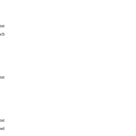
tet
sch
tet
tet
sel