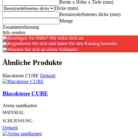
Breite x Höhe x Tiefe (mm)
Dicke (mm)
Benutzerdefiniertes dicke (mm)
Menge
Zusammenfassung
Info senden
Benötigen Sie Hilfe? Wir rufen dich an.
Registrieren Sie sich und laden Sie den Katalog herunter
Wenden Sie sich an einen Verkäufer
Ähnliche Produkte
Blacsktone CUBE
Dettagli
Blacsktone CUBE
Arena sandkasten
MATERIAL:
SCHLIESSUNG:
Dettagli