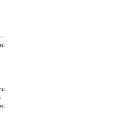
tet
sel
tet
h
sel